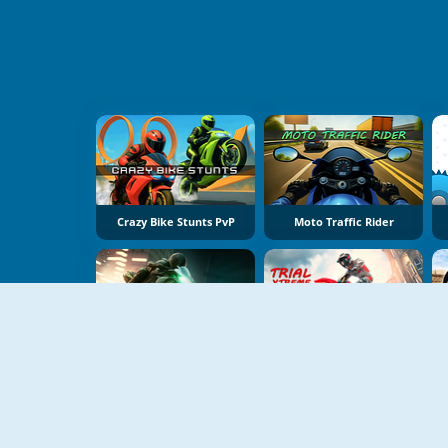
Crazy Bike Stunts PvP
Moto Traffic Rider
Motor Tour
Trial Xtreme