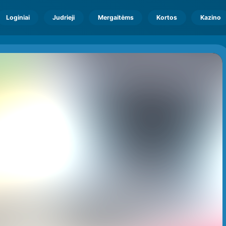
Loginiai
Judrieji
Mergaitėms
Kortos
Kazino