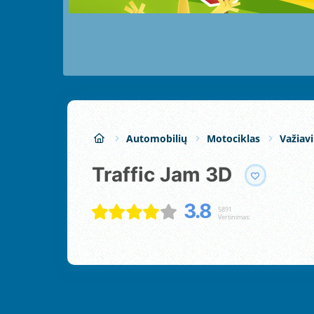
Automobilių
Motociklas
Važiav
Traffic Jam 3D
3.8
5891
Vertinimas: