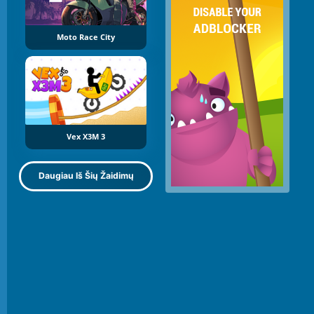
Moto Race City
Vex X3M 3
Daugiau Iš Šių Žaidimų