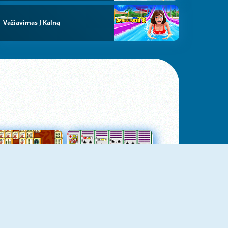
Važiavimas Į Kalną
jungtas Mahjong
Kortų Pasjansas