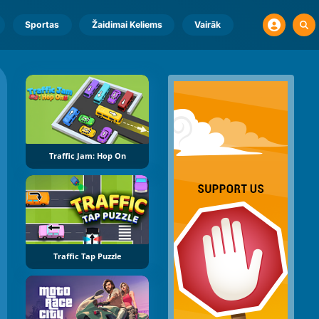
Sportas
Žaidimai Keliems
Vairāk
Traffic Jam: Hop On
Traffic Tap Puzzle