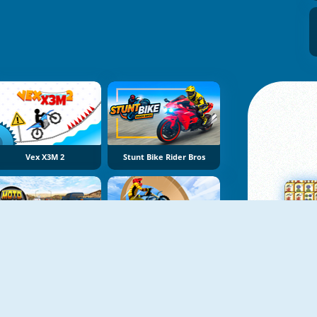
Vex X3M 2
Stunt Bike Rider Bros
Moto Road Dash 3D 2
Bike Stunt Racing Legend
Su