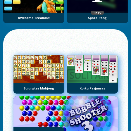
TIK PC
Awesome Breakout
Space Pong
Sujungtas Mahjong
Kortų Pasjansas