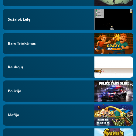
Sužalok Lėlę
Baro Triukšmas
Kaubojų
Policija
Mafija