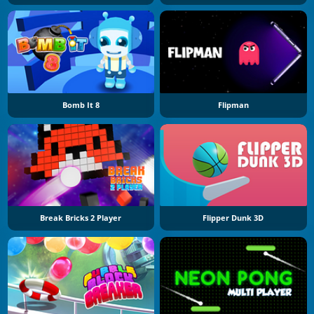
Bomb It 8
Flipman
Break Bricks 2 Player
Flipper Dunk 3D