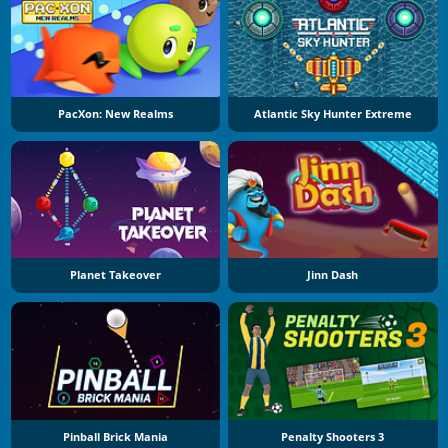
PacXon: New Realms
Atlantic Sky Hunter Extreme
Planet Takeover
Jinn Dash
Pinball Brick Mania
Penalty Shooters 3