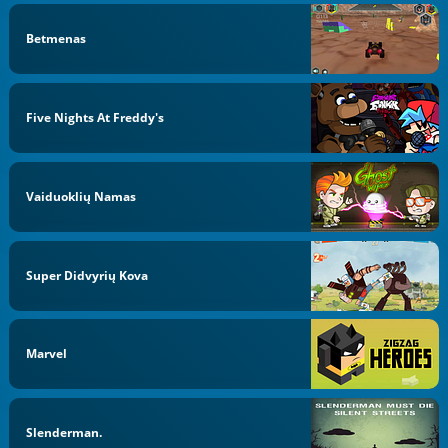
Betmenas
Five Nights At Freddy's
Vaiduoklių Namas
Super Didvyrių Kova
Marvel
Slenderman.