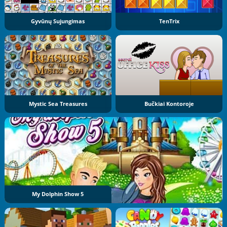
Gyvūnų Sujungimas
TenTrix
Mystic Sea Treasures
Bučkiai Kontoroje
My Dolphin Show 5