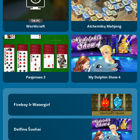
TIK PC
Worldcraft
Alchemikų Mahjong
Pasjansas 3
My Dolphin Show 4
Fireboy Ir Watergirl
Delfino Šuoliai