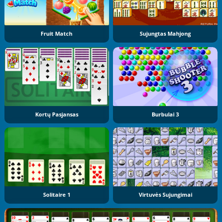
Fruit Match
Sujungtas Mahjong
Kortų Pasjansas
Burbulai 3
Solitaire 1
Virtuvės Sujungimai