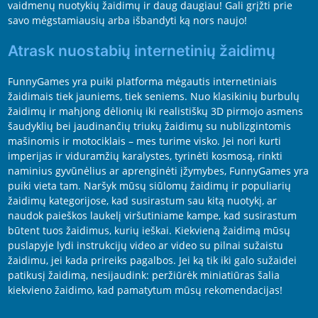
vaidmenų nuotykių žaidimų ir daug daugiau! Gali grįžti prie
savo mėgstamiausių arba išbandyti ką nors naujo!
Atrask nuostabių internetinių žaidimų
FunnyGames yra puiki platforma mėgautis internetiniais
žaidimais tiek jauniems, tiek seniems. Nuo klasikinių burbulų
žaidimų ir mahjong dėlionių iki realistiškų 3D pirmojo asmens
šaudyklių bei jaudinančių triukų žaidimų su nublizgintomis
mašinomis ir motociklais – mes turime visko. Jei nori kurti
imperijas ir viduramžių karalystes, tyrinėti kosmosą, rinkti
naminius gyvūnėlius ar aprenginėti įžymybes, FunnyGames yra
puiki vieta tam. Naršyk mūsų siūlomų žaidimų ir populiarių
žaidimų kategorijose, kad susirastum sau kitą nuotykį, ar
naudok paieškos laukelį viršutiniame kampe, kad susirastum
būtent tuos žaidimus, kurių ieškai. Kiekvieną žaidimą mūsų
puslapyje lydi instrukcijų video ar video su pilnai sužaistu
žaidimu, jei kada prireiks pagalbos. Jei ką tik iki galo sužaidei
patikusį žaidimą, nesijaudink: peržiūrėk miniatiūras šalia
kiekvieno žaidimo, kad pamatytum mūsų rekomendacijas!