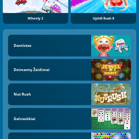
Wheely 2
Uphill Rush 8
Dantistas
Deimantų Žaidimai
Nut Rush
Galvosūkiai