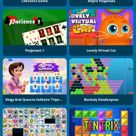
Checkers Game
Alžyro Pasjansas
Pasjansas 1
Lovely Virtual Cat
Kings And Queens Solitaire Tripeaks
Burbulų Vandenynas