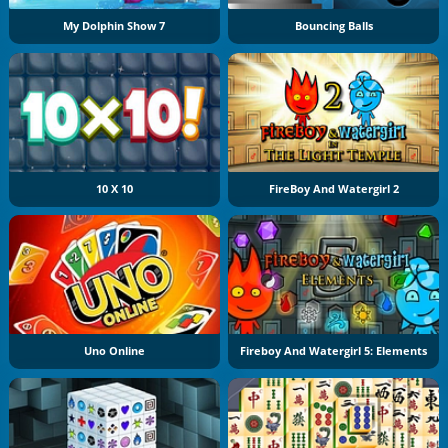
My Dolphin Show 7
Bouncing Balls
10 X 10
FireBoy And Watergirl 2
Uno Online
Fireboy And Watergirl 5: Elements