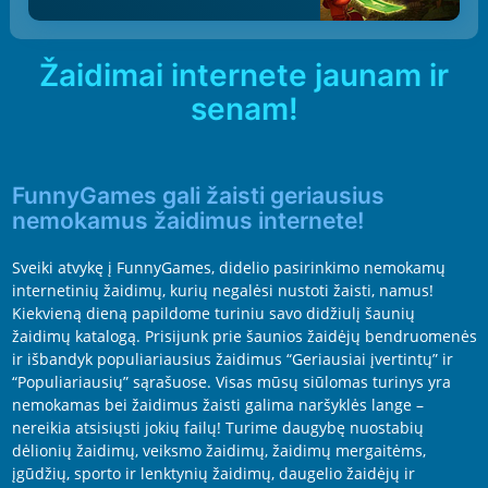
Žaidimai internete jaunam ir
senam!
FunnyGames gali žaisti geriausius
nemokamus žaidimus internete!
Sveiki atvykę į FunnyGames, didelio pasirinkimo nemokamų
internetinių žaidimų, kurių negalėsi nustoti žaisti, namus!
Kiekvieną dieną papildome turiniu savo didžiulį šaunių
žaidimų katalogą. Prisijunk prie šaunios žaidėjų bendruomenės
ir išbandyk populiariausius žaidimus “Geriausiai įvertintų” ir
“Populiariausių” sąrašuose. Visas mūsų siūlomas turinys yra
nemokamas bei žaidimus žaisti galima naršyklės lange –
nereikia atsisiųsti jokių failų! Turime daugybę nuostabių
dėlionių žaidimų, veiksmo žaidimų, žaidimų mergaitėms,
įgūdžių, sporto ir lenktynių žaidimų, daugelio žaidėjų ir