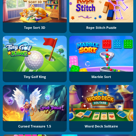
Tape Sort 3D
Rope Stitch Puzzle
Tiny Golf King
Marble Sort
Cursed Treasure 1.5
Word Deck Solitaire