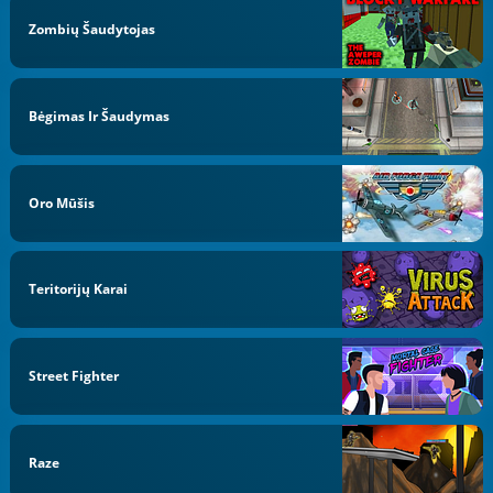
Zombių Šaudytojas
Bėgimas Ir Šaudymas
Oro Mūšis
Teritorijų Karai
Street Fighter
Raze