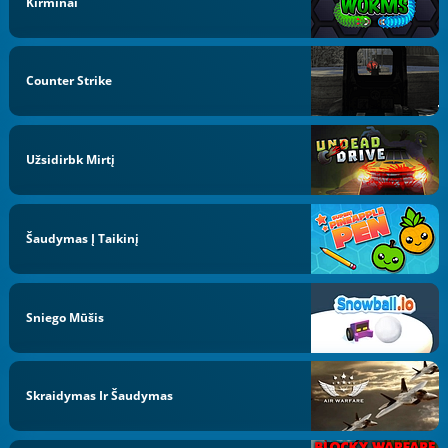
Kirminai
Counter Strike
Užsidirbk Mirtį
Šaudymas Į Taikinį
Sniego Mūšis
Skraidymas Ir Šaudymas