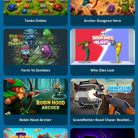
Tanks Online
Archer Dungeon Hero
Farm Vs Zombies
Who Dies Last
Robin Hood Archer
Grandfather Road Chase: Realistic Shooter