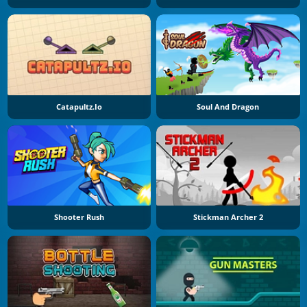
Catapultz.io
Soul And Dragon
Shooter Rush
Stickman Archer 2