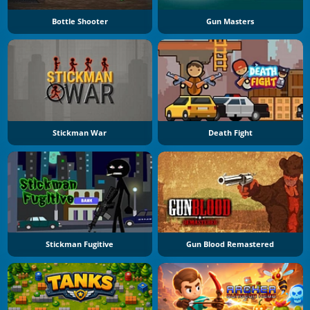
Bottle Shooter
Gun Masters
Stickman War
Death Fight
Stickman Fugitive
Gun Blood Remastered