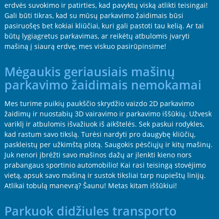
erdvės suvokimo ir patirties, kad pavyktų viską atlikti teisingai!
Gali būti tikras, kad su mūsų parkavimo žaidimais būsi
pasiruošęs bet kokiai kliūčiai, kuri gali pastoti tau kelią. Ar tai
būtų lygiagretus parkavimas, ar reikėtų atbulomis įvaryti
mašiną į siaurą erdvę, mes viskuo pasirūpinsime!
Mėgaukis geriausiais mašinų
parkavimo žaidimais nemokamai
Mes turime puikių paukščio skrydžio vaizdo 2D parkavimo
žaidimų ir nuostabių 3D vairavimo ir parkavimo iššūkių. Užvesk
variklį ir atbulomis išvažiuok iš aikštelės. Sek paskui rodykles,
kad rastum savo tikslą. Turėsi nardyti pro daugybę kliūčių,
paskleistų per užkimštą plotą. Saugokis pėsčiųjų ir kitų mašinų.
Juk nenori įbrėžti savo mašinos dažų ar įlenkti kieno nors
prabangaus sportinio automobilio! Kai rasi teisingą stovėjimo
vietą, apsuk savo mašiną ir sustok tiksliai tarp nupieštų linijų.
Atlikai tobulą manevrą? Šaunu! Metas kitam iššūkiui!
Parkuok didžiules transporto