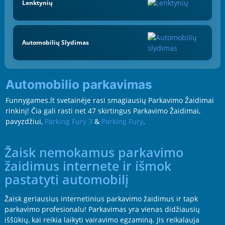
Lenktynių
Automobilių Slydimas
Automobilio parkavimas
Funnygames.lt svetainėje rasi smagiausių Parkavimo Žaidimai
rinkinį! Čia gali rasti net 47 skirtingus Parkavimo Žaidimai,
pavyzdžiui,
Parking Fury 3
&
Parking Fury
.
Žaisk nemokamus parkavimo
žaidimus internete ir išmok
pastatyti automobilį
Žaisk geriausius internetinius parkavimo žaidimus ir tapk
parkavimo profesionalu! Parkavimas yra vienas didžiausių
iššūkių, kai reikia laikyti vairavimo egzaminą. Jis reikalauja