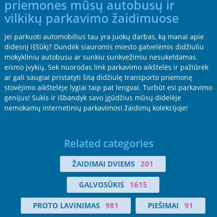
priemones mūsų autobusų ir
vilkikų parkavimo žaidimuose
Jei parkuoti automobilius tau yra juokų darbas, ką manai apie
didesnį iššūkį? Dundėk siauromis miesto gatvelėmis didžiuliu
mokykliniu autobusu ar sunkiu sunkvežimiu nesukeldamas
eismo įvykių. Sek nuorodas link parkavimo aikštelės ir pažiūrėk
ar gali saugiai pristatyti šitą didžiulę transporto priemonę
stovėjimo aikštelėje lygiai taip pat lengvai. Turbūt esi parkavimo
genijus! Sukis ir išbandyk savo įgūdžius mūsų didelėje
nemokamų internetinių parkavimosi žaidimų kolekcijoje!
Related categories
ŽAIDIMAI DVIEMS
201
GALVOSŪKIS
1615
PROTO LAVINIMAS
981
PIEŠIMAI
91