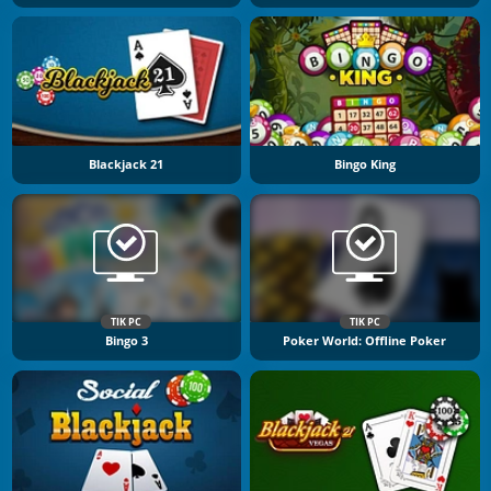
Blackjack 21
Bingo King
TIK PC
TIK PC
Bingo 3
Poker World: Offline Poker