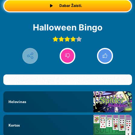
Dabar Žaisti.
Halloween Bingo
Helovinas
Kortos