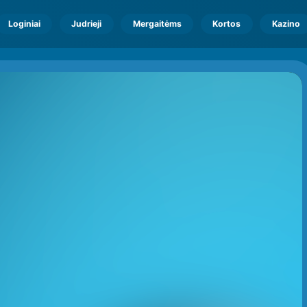
Loginiai
Judrieji
Mergaitėms
Kortos
Kazino