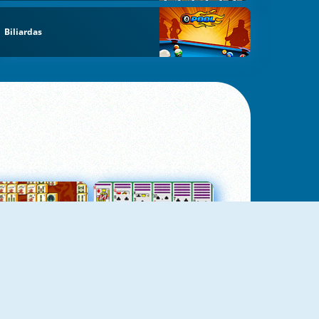
Biliardas
jungtas Mahjong
Kortų Pasjansas