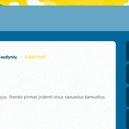
Šaudynių
8 Ball Pool
dėjus. Stenkis pirmas įridenti visus savuosius kamuolius