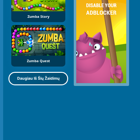
Zumba Story
Zumba Quest
Daugiau Iš Šių Žaidimų