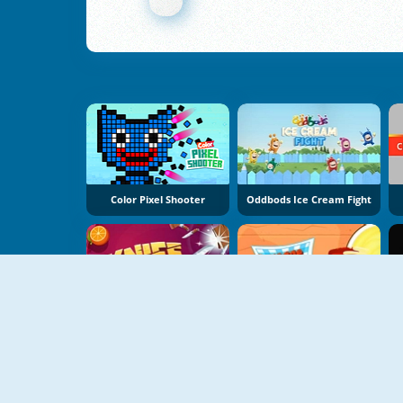
Color Pixel Shooter
Oddbods Ice Cream Fight
Knife Spin
Sausage Rush