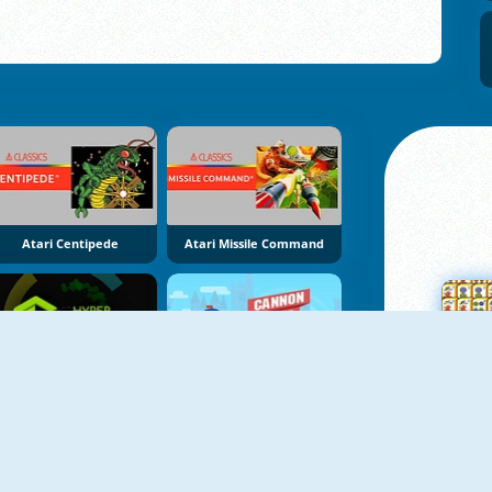
Atari Centipede
Atari Missile Command
Hyper Color Rush
Cannon Hero Online
Su