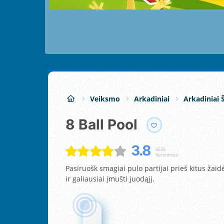
Veiksmo
Arkadiniai
Arkadiniai 
8 Ball Pool
3.8
6535
Vertinimas:
Pasiruošk smagiai pulo partijai prieš kitus žai
ir galiausiai įmušti juodąjį.