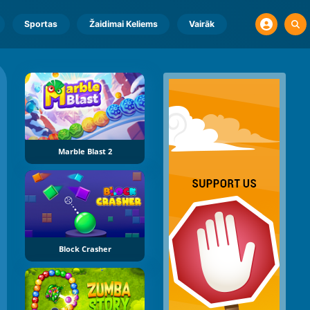
Sportas
Žaidimai Keliems
Vairāk
Marble Blast 2
Block Crasher