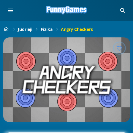
Judrieji
Fizika
Angry Checkers