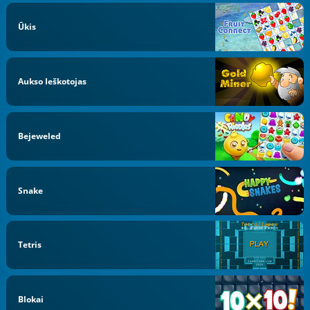
Ūkis
Aukso Ieškotojas
Bejeweled
Snake
Tetris
Blokai