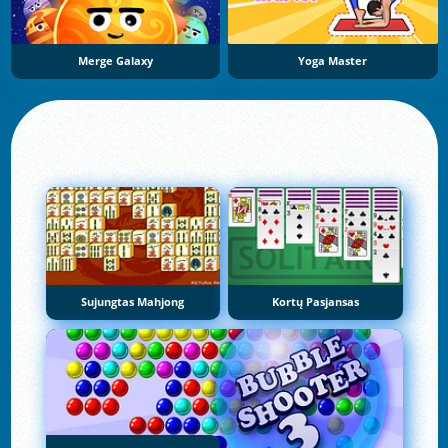
Merge Galaxy
Yoga Master
Sujungtas Mahjong
Kortų Pasjansas