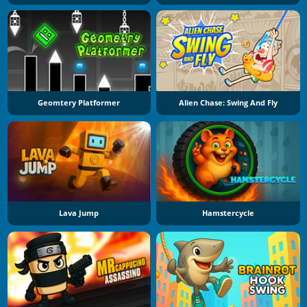
Geomtery Platformer
Alien Chase: Swing And Fly
Lava Jump
Hamstercycle