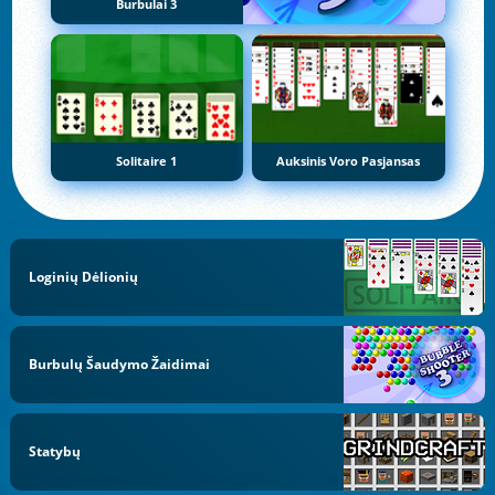
Burbulai 3
Solitaire 1
Auksinis Voro Pasjansas
Loginių Dėlionių
Burbulų Šaudymo Žaidimai
Statybų