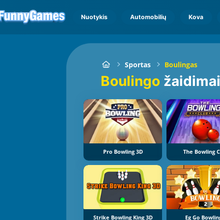
Nuotykis
Automobilių
Kova
Sportas
Boulingas
Boulingo
žaidima
Pro Bowling 3D
The Bowling C
Strike Bowling King 3D
Eg Go Bowlin