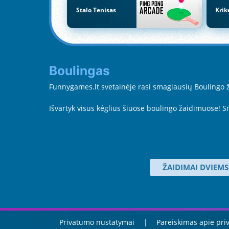
Stalo Tenisas
Krik
Boulingas
Funnygames.lt svetainėje rasi smagiausių Boulingo žai
Išvartyk visus kėglius šiuose boulingo žaidimuose! S
ŽAIDIMAI DVIEMS
Privatumo nustatymai
Pareiskimas apie pr