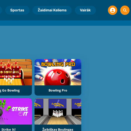
Sportas
Žaidimai Keliems
Vairāk
g Go Bowling
Bowling Pro
Strike It!
Žaibiškas Boulingas