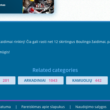
etas
dimai rinkinį! Čia gali rasti net 12 skirtingus Boulingo žaidimai, 
mūgis!
Related categories
201
ARKADINIAI
1043
KAMUOLIŲ
442
ivatuma
Pareiskimas apie slapukus
Naudojimo salygos