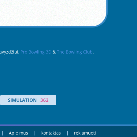
pavyzdžiui,
Pro Bowling 3D
&
The Bowling Club
.
SIMULATION
362
Apie mus
kontaktas
reklamuoti