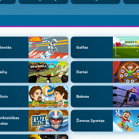
lentės
Golfas
ačių
Dartai
linis
Boksas
ikietiškas
Žiemos Sportas
olas