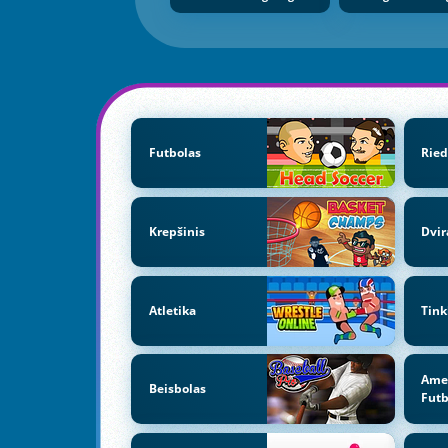
Futbolas
Ried
Krepšinis
Dvir
Atletika
Tink
Amer
Beisbolas
Futb