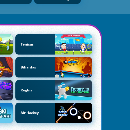
Tenisas
Biliardas
Regbis
Air Hockey