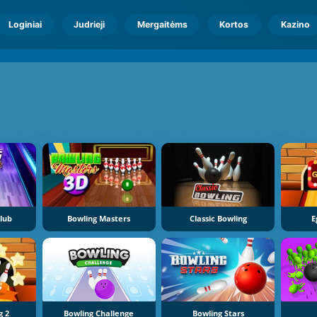
Loginiai
Judrieji
Mergaitėms
Kortos
Kazino
i
lub
Bowling Masters
Classic Bowling
E
g 2
Bowling Challenge
Bowling Stars