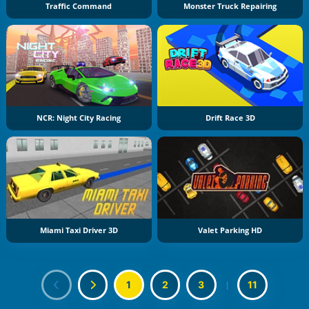
Traffic Command
Monster Truck Repairing
NCR: Night City Racing
Drift Race 3D
Miami Taxi Driver 3D
Valet Parking HD
1
2
3
|
11