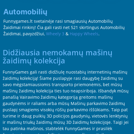
Automobilių
Funnygames.lt svetainėje rasi smagiausių Automobilių
Žaidimai rinkinį! Čia gali rasti net 521 skirtingus Automobilių
Žaidimai, pavyzdžiui,
Wheely 3
&
Happy Wheels
.
Didžiausia nemokamų mašinų
žaidimų kolekcija
FunnyGames gali rasti didžiulę nuostabių internetinių mašinų
žaidimų kolekciją! Šiame puslapyje rasi daugybę žaidimų su
savo mėgstamiausiomis transporto priemonėmis, bet mūsų
mašinų žaidimų kolekcija ties tuo neapsiriboja. Išbandyk mūsų
panašią Vairavimo žaidimų kategoriją greitoms mašinų
gaudynėms ir raliams arba mūsų Mašinų parkavimo žaidimų
puslapį smagiems visokių rūšių parkavimo iššūkiams. Taip pat
turime ir daug puikių 3D policijos gaudynių, vietovės lenktynių
ir mašinų triukų žaidimų mūsų 3D žaidimų kolekcijoje. Taigi jei
tau patinka mašinos, stabtelėk FunnyGames ir prasilėk