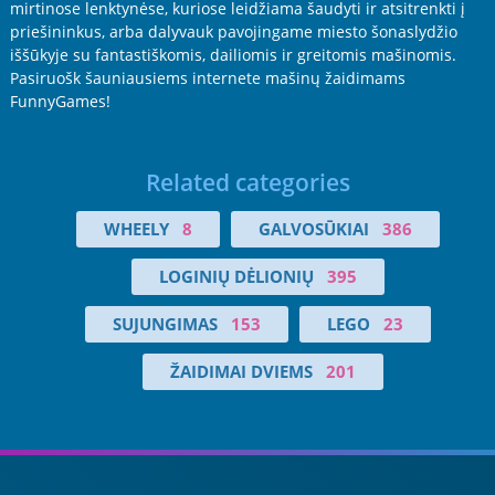
mirtinose lenktynėse, kuriose leidžiama šaudyti ir atsitrenkti į
priešininkus, arba dalyvauk pavojingame miesto šonaslydžio
iššūkyje su fantastiškomis, dailiomis ir greitomis mašinomis.
Pasiruošk šauniausiems internete mašinų žaidimams
FunnyGames!
Related categories
WHEELY
8
GALVOSŪKIAI
386
LOGINIŲ DĖLIONIŲ
395
SUJUNGIMAS
153
LEGO
23
ŽAIDIMAI DVIEMS
201