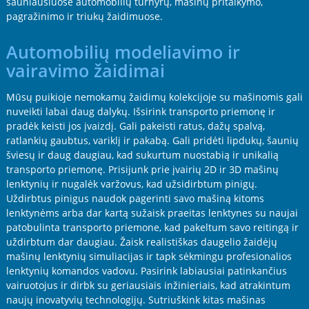
šauniausiuose automobilių turnyrų, mašinų pritaikymo,
pagražinimo ir triukų žaidimuose.
Automobilių modeliavimo ir
vairavimo žaidimai
Mūsų puikioje nemokamų žaidimų kolekcijoje su mašinomis gali
nuveikti labai daug dalykų. Išsirink transporto priemonę ir
pradėk keisti jos įvaizdį. Gali pakeisti ratus, dažų spalvą,
ratlankių gaubtus, variklį ir pakabą. Gali pridėti lipdukų, šaunių
šviesų ir daug daugiau, kad sukurtum nuostabią ir unikalią
transporto priemonę. Prisijunk prie įvairių 2D ir 3D mašinų
lenktynių ir nugalėk varžovus, kad užsidirbtum pinigų.
Uždirbtus pinigus naudok pagerinti savo mašiną kitoms
lenktynėms arba dar kartą sužaisk praeitas lenktynes su naujai
patobulinta transporto priemone, kad pakeltum savo reitingą ir
uždirbtum dar daugiau. Žaisk realistiškas daugelio žaidėjų
mašinų lenktynių simuliacijas ir tapk sėkmingu profesionalios
lenktynių komandos vadovu. Pasirink labiausiai patinkančius
vairuotojus ir dirbk su geriausiais inžinieriais, kad atrakintum
naujų inovatyvių technologijų. Sutriuškink kitas mašinas