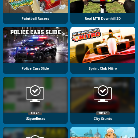
Paintball Racers
Real MTB Downhill 3D
Police Cars Slide
Sprint Club Nitro
TIK PC
TIK PC
Užpuolimas
City Stunts