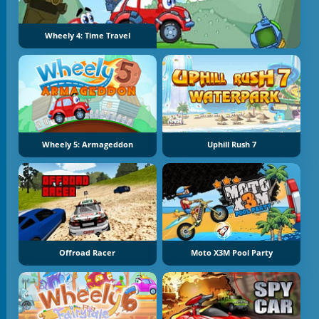
Wheely 4: Time Travel
Wheely 5: Armageddon
Uphill Rush 7
Offroad Racer
Moto X3M Pool Party