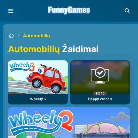
Automobilių
Automobilių
Žaidimai
TIK PC
Wheely 3
Happy Wheels