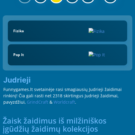
Fizika
Pop It
Judrieji
Funnygames.lt svetainėje rasi smagiausių Judrieji žaidimai
rinkinį! Čia gali rasti net 2318 skirtingus Judrieji žaidimai,
pavyzdžiui,
GrindCraft
&
Worldcraft
.
Žaisk žaidimus iš milžiniškos
įgūdžių žaidimų kolekcijos