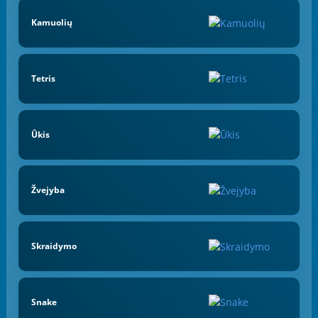
Kamuolių
Tetris
Ūkis
Žvejyba
Skraidymo
Snake