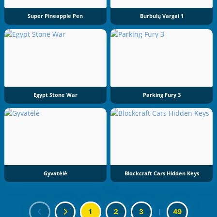
Super Pineapple Pen
Burbulų Vargai 1
Egypt Stone War
Parking Fury 3
Gyvatėlė
Blockcraft Cars Hidden Keys
1
2
3
|
49