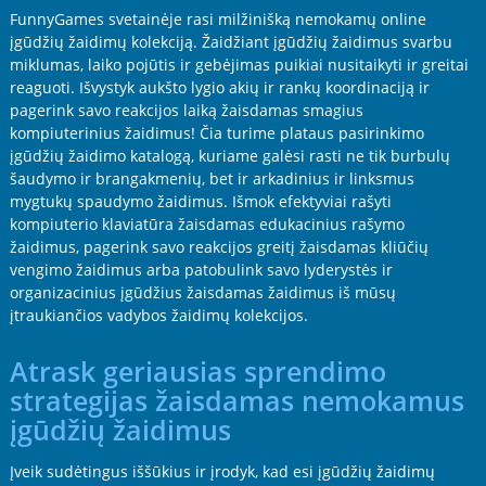
FunnyGames svetainėje rasi milžinišką nemokamų online
įgūdžių žaidimų kolekciją. Žaidžiant įgūdžių žaidimus svarbu
miklumas, laiko pojūtis ir gebėjimas puikiai nusitaikyti ir greitai
reaguoti. Išvystyk aukšto lygio akių ir rankų koordinaciją ir
pagerink savo reakcijos laiką žaisdamas smagius
kompiuterinius žaidimus! Čia turime plataus pasirinkimo
įgūdžių žaidimo katalogą, kuriame galėsi rasti ne tik burbulų
šaudymo ir brangakmenių, bet ir arkadinius ir linksmus
mygtukų spaudymo žaidimus. Išmok efektyviai rašyti
kompiuterio klaviatūra žaisdamas edukacinius rašymo
žaidimus, pagerink savo reakcijos greitį žaisdamas kliūčių
vengimo žaidimus arba patobulink savo lyderystės ir
organizacinius įgūdžius žaisdamas žaidimus iš mūsų
įtraukiančios vadybos žaidimų kolekcijos.
Atrask geriausias sprendimo
strategijas žaisdamas nemokamus
įgūdžių žaidimus
Įveik sudėtingus iššūkius ir įrodyk, kad esi įgūdžių žaidimų