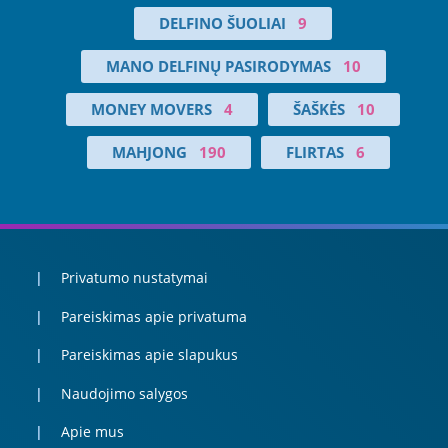
DELFINO ŠUOLIAI
9
MANO DELFINŲ PASIRODYMAS
10
MONEY MOVERS
4
ŠAŠKĖS
10
MAHJONG
190
FLIRTAS
6
Privatumo nustatymai
Pareiskimas apie privatuma
Pareiskimas apie slapukus
Naudojimo salygos
Apie mus