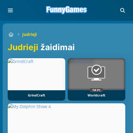
Judrieji
Judrieji
žaidimai
TIK PC
GrindCraft
Worldcraft