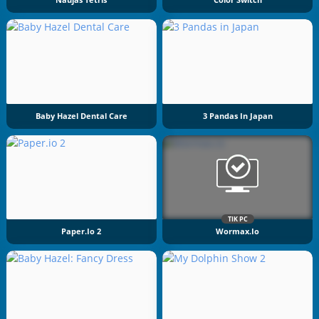
Naujas Tetris
Color Switch
Baby Hazel Dental Care
3 Pandas In Japan
TIK PC
Paper.io 2
Wormax.io