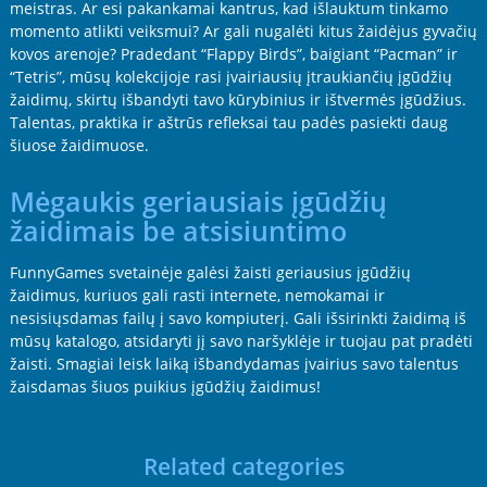
meistras. Ar esi pakankamai kantrus, kad išlauktum tinkamo
momento atlikti veiksmui? Ar gali nugalėti kitus žaidėjus gyvačių
kovos arenoje? Pradedant “Flappy Birds”, baigiant “Pacman” ir
“Tetris”, mūsų kolekcijoje rasi įvairiausių įtraukiančių įgūdžių
žaidimų, skirtų išbandyti tavo kūrybinius ir ištvermės įgūdžius.
Talentas, praktika ir aštrūs refleksai tau padės pasiekti daug
šiuose žaidimuose.
Mėgaukis geriausiais įgūdžių
žaidimais be atsisiuntimo
FunnyGames svetainėje galėsi žaisti geriausius įgūdžių
žaidimus, kuriuos gali rasti internete, nemokamai ir
nesisiųsdamas failų į savo kompiuterį. Gali išsirinkti žaidimą iš
mūsų katalogo, atsidaryti jį savo naršyklėje ir tuojau pat pradėti
žaisti. Smagiai leisk laiką išbandydamas įvairius savo talentus
žaisdamas šiuos puikius įgūdžių žaidimus!
Related categories