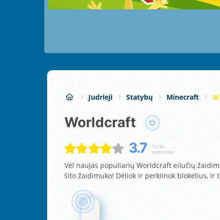
Judrieji
Statybų
Minecraft
Wo
Worldcraft
3.7
15136
Vertinimas:
Vėl naujas populiarių Worldcraft eilučių žaidima
šito žaidimuko! Dėliok ir perkilnok blokelius, i