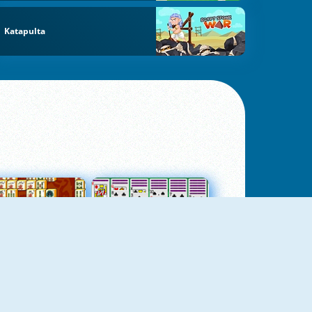
Katapulta
jungtas Mahjong
Kortų Pasjansas