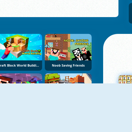
Craft Block World Building
Noob Saving Friends
Mine Jump
Building Mods For Minecraft
Su