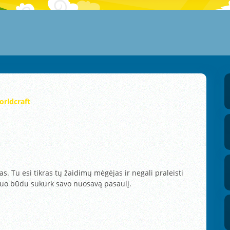
rldcraft
s. Tu esi tikras tų žaidimų mėgėjas ir negali praleisti
r tuo būdu sukurk savo nuosavą pasaulį.