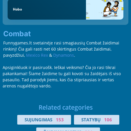
Hobo
Combat
Funnygames.lt svetainėje rasi smagiausių Combat žaidimai
rinkinį! Čia gali rasti net 60 skirtingus Combat žaidimai,
pavyzdžiui,
Mexico Rex
&
Dynamons
.
Apsiginkluok ir pasiruošk. Ieškai veiksmo? Čia jo rasi tikrai
pakankamai! Šiame žaidime tu gali kovoti su žaidėjais iš viso
pasaulio. Tad parodyk jiems, kas čia stipriausias ir vertas
arenos nugalėtojo vardo.
Related categories
SUJUNGIMAS
153
STATYBŲ
106