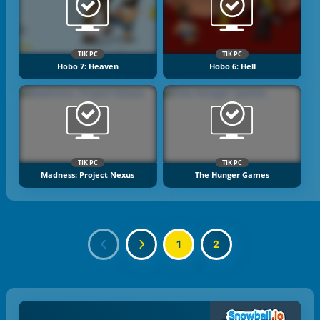
TIK PC
TIK PC
Hobo 7: Heaven
Hobo 6: Hell
TIK PC
TIK PC
Madness: Project Nexus
The Hunger Games
1
2