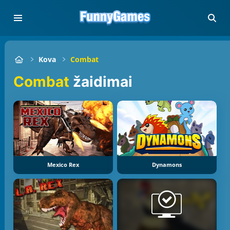
Kova
Combat
Combat
žaidimai
Mexico Rex
Dynamons