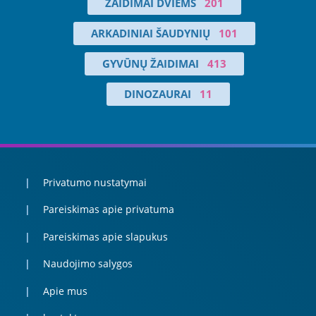
ŽAIDIMAI DVIEMS
201
ARKADINIAI ŠAUDYNIŲ
101
GYVŪNŲ ŽAIDIMAI
413
DINOZAURAI
11
Privatumo nustatymai
Pareiskimas apie privatuma
Pareiskimas apie slapukus
Naudojimo salygos
Apie mus