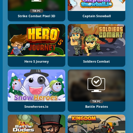
TIK PC
Strike Combat Pixel 3D
Captain Snowball
Hero S Journey
Soldiers Combat
TIK PC
Snowheroes.io
Battle Pirates