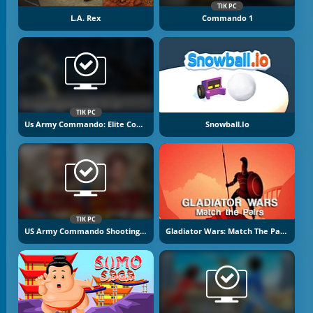
TIK PC
L.A. Rex
Commando 1
TIK PC
Us Army Commando: Elite Commando War
Snowball.io
TIK PC
US Army Commando Shooting Warzone
Gladiator Wars: Match The Pairs