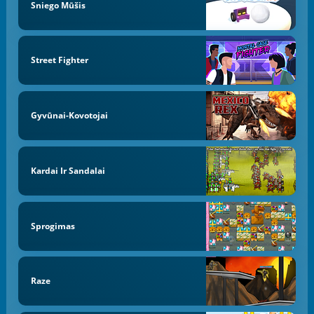
Sniego Mūšis
Street Fighter
Gyvūnai-Kovotojai
Kardai Ir Sandalai
Sprogimas
Raze