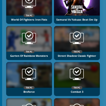
TIK PC
World Of Fighters: Iron Fists
Samurai Vs Yakuza: Beat Em Up
TIK PC
TIK PC
Garten Of Rainbow Monsters
Street Shadow Classic Fighter
TIK PC
TIK PC
Broforce
Combat 3