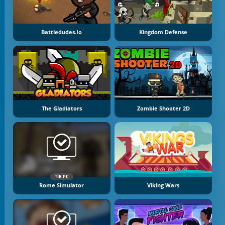
Battledudes.io
Kingdom Defense
The Gladiators
Zombie Shooter 2D
TIK PC
Rome Simulator
Viking Wars