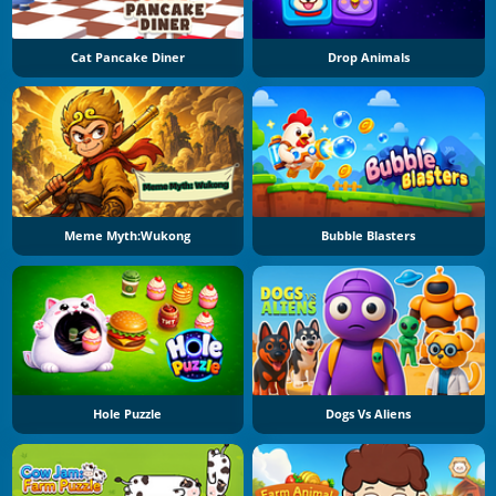
Cat Pancake Diner
Drop Animals
Meme Myth:Wukong
Bubble Blasters
Hole Puzzle
Dogs Vs Aliens