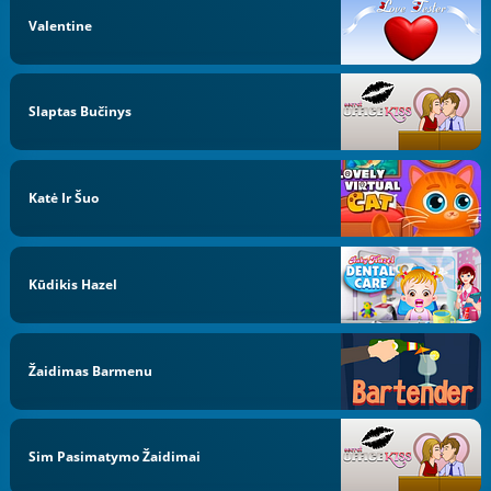
Valentine
Slaptas Bučinys
Katė Ir Šuo
Kūdikis Hazel
Žaidimas Barmenu
Sim Pasimatymo Žaidimai