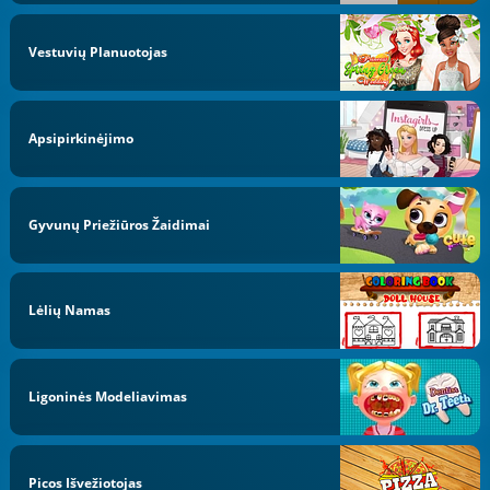
Vestuvių Planuotojas
Apsipirkinėjimo
Gyvunų Priežiūros Žaidimai
Lėlių Namas
Ligoninės Modeliavimas
Picos Išvežiotojas