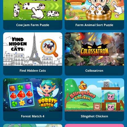
Cow Jam Farm Puzzle
Farm Animal Sort Puzzle
Find Hidden Cats
Collosatron
Forest Match 4
Slingshot Chicken