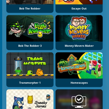
Bob The Robber
Escape Out
Bob The Robber 3
Money Movers Maker
Transmorpher 1
Homescapes