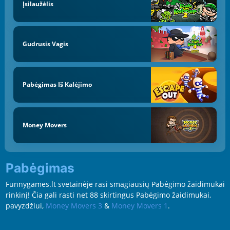
Įsilaužėlis
Gudrusis Vagis
Pabėgimas Iš Kalėjimo
Money Movers
Pabėgimas
Funnygames.lt svetainėje rasi smagiausių Pabėgimo žaidimukai
rinkinį! Čia gali rasti net 88 skirtingus Pabėgimo žaidimukai,
pavyzdžiui,
Money Movers 3
&
Money Movers 1
.