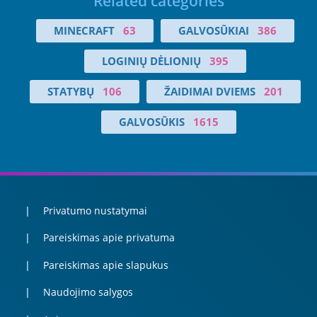
Related categories
MINECRAFT
63
GALVOSŪKIAI
386
LOGINIŲ DĖLIONIŲ
395
STATYBŲ
106
ŽAIDIMAI DVIEMS
201
GALVOSŪKIS
1615
Privatumo nustatymai
Pareiskimas apie privatuma
Pareiskimas apie slapukus
Naudojimo salygos