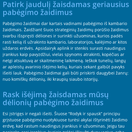
Patirk jaudulį žaisdamas geriausius
pabėgimo žaidimus
Pabėgimo žaidimai dar kartais vadinami pabėgimo iš kambario
žaidimais. Žaidžiant šiuos strateginių žaidimų porūšio žaidimus
svarbu išspręsti dėliones ir surinkti užuominas, kurios padės
rasti kelią iš užrakinto kambario, laboratorijos, kalėjimo ar kitos
uždaros erdvės. Apsidairyk aplink ir stenkis surasti naudingus
įrankius kaip pavyzdžiui, vielas spynoms atrakinti, kopėčias ar
netgi atsuktuvą ar skaitmeninę laikmeną. Ieškok tunelių, langų
ar apleistų avarinio išėjimo kelių, kuriais sekant galbūt pavyks
išeiti lauk. Pabėgimo žaidimai gali būti priskirti daugybei žanrų:
nuo komiškų dėlionių, iki kraupių siaubo istorijų.
Rask išėjimą žaisdamas mūsų
dėlionių pabėgimo žaidimus
Esi įstrigęs ir negali išeiti. Šiuose “Rodyk ir spausk” principu
grįstuose pabėgimo nuotykiuose turėsi akylai ištyrinėti žaidimo
erdvę, kad rastum naudingus įrankius ir užuominas. Jeigu tau