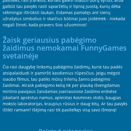
pasiseks, rasi įrankius, kuriais galėsi išlaužti durų vyrius, arba
galbūt tau pavyks rasti sąvaržėlių ir lipnią juostą, kurių dėka
sėkmingai ištrūksti laukan. Eidamas pamatęs ant sienų
užrašytus simbolius ir skaičius būtinai juos įsidėmėk - niekada
negali žinoti, kada pravers šios užuominos!
Žaisk geriausius pabėgimo
žaidimus nemokamai FunnyGames
svetainėje
Čia rasi daugybę linksmų pabėgimo žaidimų, kurie tau padės
atsipalaiduoti ir pamiršti kasdienius rūpesčius. Jeigu mėgsti
siaubo filmus, tau patiks mūsų trilerių žanro pabėgimo
žaidimai. Atrask pabėgimo kelią tik per plauką išvengdamas
mirtino pavojaus žaisdamas įvairiausiose žaidimo erdvėse
įskaitant apsėstus namus, apleistas kosmines stotis, baugias
mokslo laboratorijas, kraupius rūsius ir daug kitų. Ar tau pavyks
išlikti ramiam? Išėjimą rasi tik pasitelkęs visą savo išmonę!