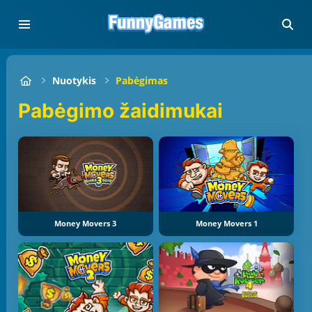
Nuotykis
Pabėgimas
Pabėgimo žaidimukai
Money Movers 3
Money Movers 1