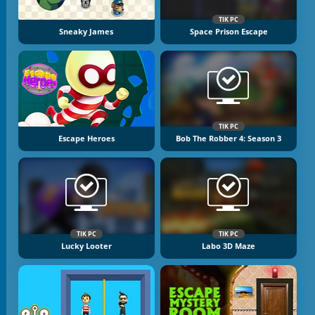
TIK PC
Sneaky James
Space Prison Escape
TIK PC
Escape Heroes
Bob The Robber 4: Season 3
TIK PC
TIK PC
Lucky Looter
Labo 3D Maze