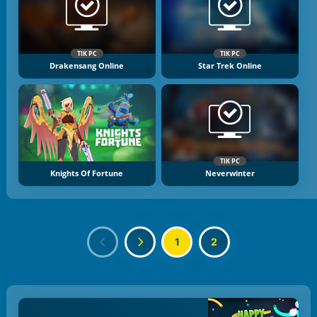
TIK PC
TIK PC
Drakensang Online
Star Trek Online
TIK PC
Knights Of Fortune
Neverwinter
1
2