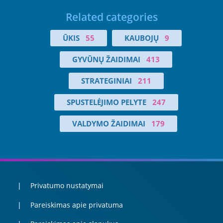
Related categories
ŪKIS
55
KAUBOJŲ
9
GYVŪNŲ ŽAIDIMAI
413
STRATEGINIAI
211
SPUSTELĖJIMO PELYTE
247
VALDYMO ŽAIDIMAI
179
Privatumo nustatymai
Pareiskimas apie privatuma