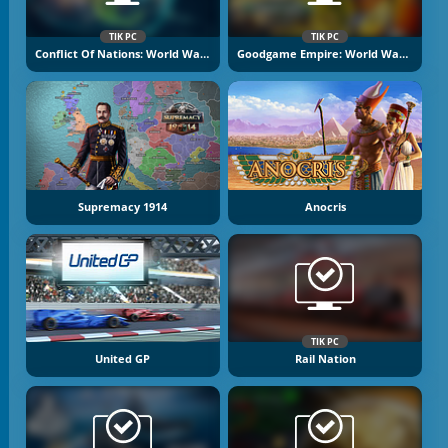
TIK PC
TIK PC
Conflict Of Nations: World War 3
Goodgame Empire: World War 3
Supremacy 1914
Anocris
TIK PC
United GP
Rail Nation