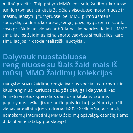
mitinė praeitis. Taip pat yra MMO lenktynių žaidimų, kuriuose
turi lenktyniauti su kitais žaidėjais visokiuose motoriniuose ir
mašinų lenktynių turnyruose, bei MMO pirmo asmens
šaudyklių žaidimų, kuriuose įžengi į pavojingą areną ir šaudai
savo priešininkus vienas ar būdamas komandos dalimi. Į MMO
simuliacijos žaidimus įeina sporto vadybos simuliacijos, karo
simuliacijos ir kitokie realistiški nuotykiai.
Dalyvauk nuostabiuose
renginiuose su šiais žaidimais iš
mūsų MMO žaidimų kolekcijos
Daugybė MMO žaidimų rengia įvairius specialius turnyrus ir
kitus renginius, kuriuose daug žaidėjų gali dalyvauti, kad
laimėtų visokius specialius daiktus ir kitokius šaunius
papildymus. Ieškai įtraukiančio potyrio, kurį galėtum tyrinėti
vienas ar dalintis juo su draugais? Peržvelk mūsų geriausių
nemokamų internetinių MMO žaidimų apžvalgą, esančią šiame
didžiuliame katalogų puslapyje!