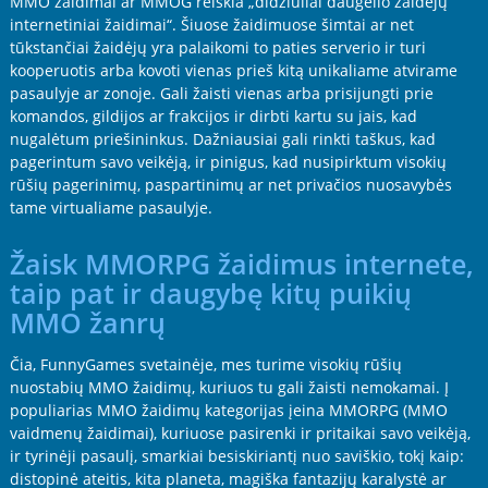
MMO žaidimai ar MMOG reiškia „didžiuliai daugelio žaidėjų
internetiniai žaidimai“. Šiuose žaidimuose šimtai ar net
tūkstančiai žaidėjų yra palaikomi to paties serverio ir turi
kooperuotis arba kovoti vienas prieš kitą unikaliame atvirame
pasaulyje ar zonoje. Gali žaisti vienas arba prisijungti prie
komandos, gildijos ar frakcijos ir dirbti kartu su jais, kad
nugalėtum priešininkus. Dažniausiai gali rinkti taškus, kad
pagerintum savo veikėją, ir pinigus, kad nusipirktum visokių
rūšių pagerinimų, paspartinimų ar net privačios nuosavybės
tame virtualiame pasaulyje.
Žaisk MMORPG žaidimus internete,
taip pat ir daugybę kitų puikių
MMO žanrų
Čia, FunnyGames svetainėje, mes turime visokių rūšių
nuostabių MMO žaidimų, kuriuos tu gali žaisti nemokamai. Į
populiarias MMO žaidimų kategorijas įeina MMORPG (MMO
vaidmenų žaidimai), kuriuose pasirenki ir pritaikai savo veikėją,
ir tyrinėji pasaulį, smarkiai besiskiriantį nuo saviškio, tokį kaip:
distopinė ateitis, kita planeta, magiška fantazijų karalystė ar