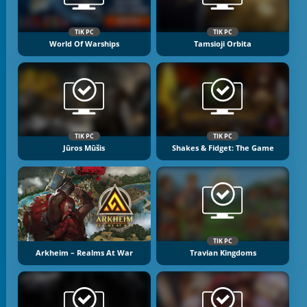
TIK PC
TIK PC
World Of Warships
Tamsioji Orbita
TIK PC
TIK PC
Jūros Mūšis
Shakes & Fidget: The Game
TIK PC
Arkheim – Realms At War
Travian Kingdoms