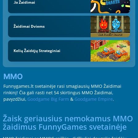
.io Žaidimai
Žaidimai Dviems
Kelių Žaidėjų Strateginiai
MMO
Funnygames.lt svetainėje rasi smagiausių MMO Žaidimai
rinkinį! Čia gali rasti net 54 skirtingus MMO Žaidimai,
pavyzdžiui,
Goodgame Big Farm
&
Goodgame Empire
.
Žaisk geriausius nemokamus MMO
žaidimus FunnyGames svetainėje