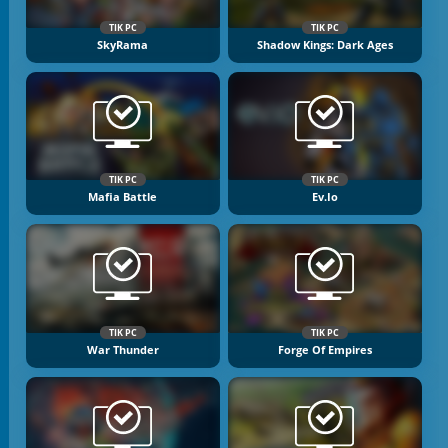
TIK PC
TIK PC
SkyRama
Shadow Kings: Dark Ages
TIK PC
TIK PC
Mafia Battle
Ev.io
TIK PC
TIK PC
War Thunder
Forge Of Empires