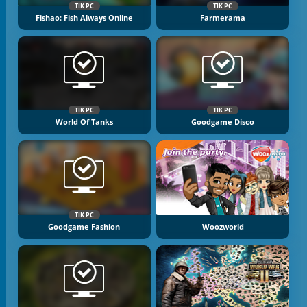
TIK PC
TIK PC
Fishao: Fish Always Online
Farmerama
TIK PC
TIK PC
World Of Tanks
Goodgame Disco
TIK PC
Goodgame Fashion
Woozworld