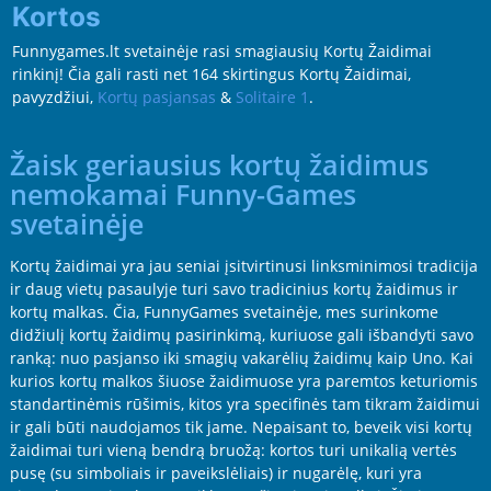
Kortos
Funnygames.lt svetainėje rasi smagiausių Kortų Žaidimai
rinkinį! Čia gali rasti net 164 skirtingus Kortų Žaidimai,
pavyzdžiui,
Kortų pasjansas
&
Solitaire 1
.
Žaisk geriausius kortų žaidimus
nemokamai Funny-Games
svetainėje
Kortų žaidimai yra jau seniai įsitvirtinusi linksminimosi tradicija
ir daug vietų pasaulyje turi savo tradicinius kortų žaidimus ir
kortų malkas. Čia, FunnyGames svetainėje, mes surinkome
didžiulį kortų žaidimų pasirinkimą, kuriuose gali išbandyti savo
ranką: nuo pasjanso iki smagių vakarėlių žaidimų kaip Uno. Kai
kurios kortų malkos šiuose žaidimuose yra paremtos keturiomis
standartinėmis rūšimis, kitos yra specifinės tam tikram žaidimui
ir gali būti naudojamos tik jame. Nepaisant to, beveik visi kortų
žaidimai turi vieną bendrą bruožą: kortos turi unikalią vertės
pusę (su simboliais ir paveikslėliais) ir nugarėlę, kuri yra