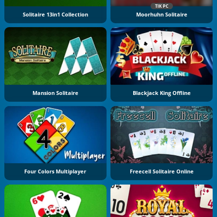
TIK PC
Solitaire 13in1 Collection
Moorhuhn Solitaire
Mansion Solitaire
Blackjack King Offline
Four Colors Multiplayer
Freecell Solitaire Online