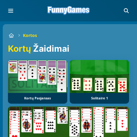
Kortos
Kortų
Žaidimai
Kortų Pasjansas
Solitaire 1