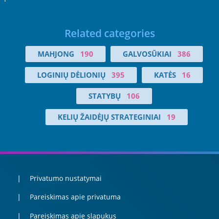
Related categories
MAHJONG
190
GALVOSŪKIAI
386
LOGINIŲ DĖLIONIŲ
395
KATĖS
16
STATYBŲ
106
KELIŲ ŽAIDĖJŲ STRATEGINIAI
19
Privatumo nustatymai
Pareiskimas apie privatuma
Pareiskimas apie slapukus