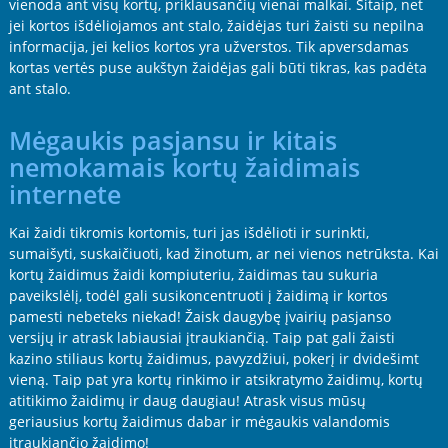
vienoda ant visų kortų, priklausančių vienai malkai. Šitaip, net
jei kortos išdėliojamos ant stalo, žaidėjas turi žaisti su nepilna
informacija, jei kelios kortos yra užverstos. Tik apversdamas
kortas vertės puse aukštyn žaidėjas gali būti tikras, kas padėta
ant stalo.
Mėgaukis pasjansu ir kitais
nemokamais kortų žaidimais
internete
Kai žaidi tikromis kortomis, turi jas išdėlioti ir surinkti,
sumaišyti, suskaičiuoti, kad žinotum, ar nei vienos netrūksta. Kai
kortų žaidimus žaidi kompiuteriu, žaidimas tau sukuria
paveikslėlį, todėl gali susikoncentruoti į žaidimą ir kortos
pamesti nebeteks niekad! Žaisk daugybę įvairių pasjanso
versijų ir atrask labiausiai įtraukiančią. Taip pat gali žaisti
kazino stiliaus kortų žaidimus, pavyzdžiui, pokerį ir dvidešimt
vieną. Taip pat yra kortų rinkimo ir atsikratymo žaidimų, kortų
atitikimo žaidimų ir daug daugiau! Atrask visus mūsų
geriausius kortų žaidimus dabar ir mėgaukis valandomis
įtraukiančio žaidimo!