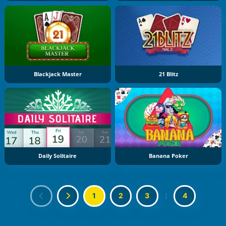
Blackjack Master
21 Blitz
Daily Solitaire
Banana Poker
1
2
3
|
4