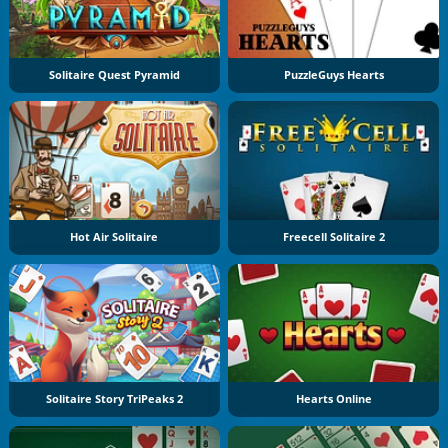
Solitaire Quest Pyramid
PuzzleGuys Hearts
Hot Air Solitaire
Freecell Solitaire 2
Solitaire Story TriPeaks 2
Hearts Online