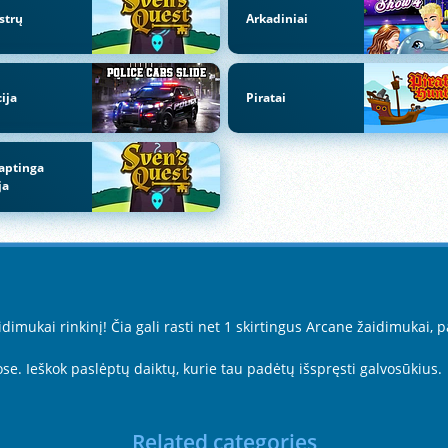
strų
Arkadiniai
cija
Piratai
aptinga
ja
imukai rinkinį! Čia gali rasti net 1 skirtingus Arcane žaidimukai, 
se. Ieškok paslėptų daiktų, kurie tau padėtų išspręsti galvosūkius.
Related categories