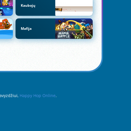
Kaubojų
Mafija
pavyzdžiui,
Happy Hop Online
.