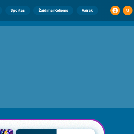
Sportas
Žaidimai Keliems
Vairāk