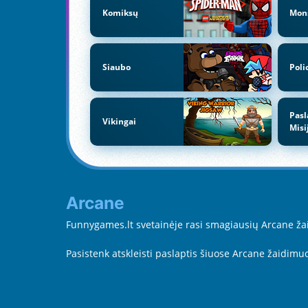
Komiksų
Mon
Siaubo
Poli
Pasl
Vikingai
Misi
Arcane
Funnygames.lt svetainėje rasi smagiausių Arcane žaid
Pasistenk atskleisti paslaptis šiuose Arcane žaidimuo