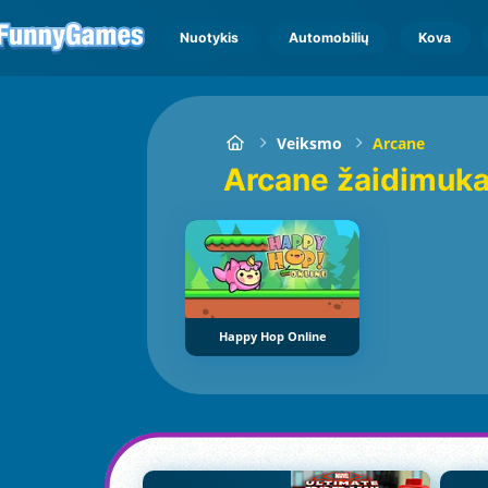
Nuotykis
Automobilių
Kova
Veiksmo
Arcane
Arcane žaidimuka
Happy Hop Online