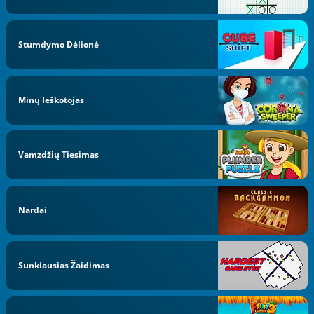
Stumdymo Dėlionė
Minų Ieškotojas
Vamzdžių Tiesimas
Nardai
Sunkiausias Žaidimas