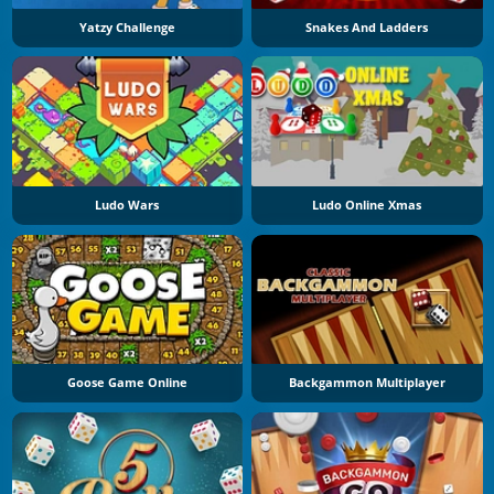
Yatzy Challenge
Snakes And Ladders
Ludo Wars
Ludo Online Xmas
Goose Game Online
Backgammon Multiplayer