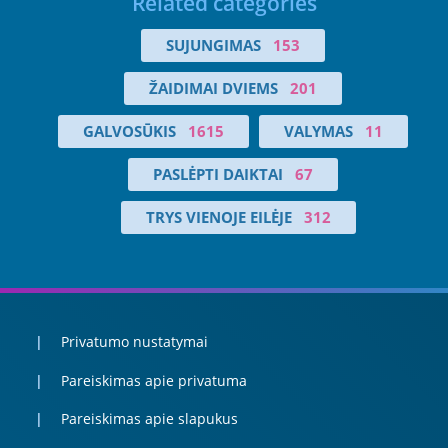
Related categories
SUJUNGIMAS
153
ŽAIDIMAI DVIEMS
201
GALVOSŪKIS
1615
VALYMAS
11
PASLĖPTI DAIKTAI
67
TRYS VIENOJE EILĖJE
312
Privatumo nustatymai
Pareiskimas apie privatuma
Pareiskimas apie slapukus