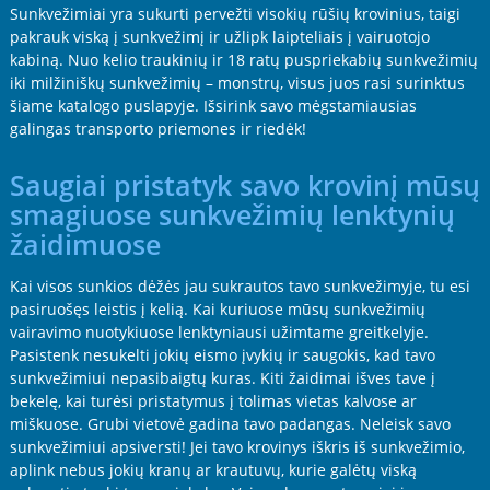
Sunkvežimiai yra sukurti pervežti visokių rūšių krovinius, taigi
pakrauk viską į sunkvežimį ir užlipk laipteliais į vairuotojo
kabiną. Nuo kelio traukinių ir 18 ratų puspriekabių sunkvežimių
iki milžiniškų sunkvežimių – monstrų, visus juos rasi surinktus
šiame katalogo puslapyje. Išsirink savo mėgstamiausias
galingas transporto priemones ir riedėk!
Saugiai pristatyk savo krovinį mūsų
smagiuose sunkvežimių lenktynių
žaidimuose
Kai visos sunkios dėžės jau sukrautos tavo sunkvežimyje, tu esi
pasiruošęs leistis į kelią. Kai kuriuose mūsų sunkvežimių
vairavimo nuotykiuose lenktyniausi užimtame greitkelyje.
Pasistenk nesukelti jokių eismo įvykių ir saugokis, kad tavo
sunkvežimiui nepasibaigtų kuras. Kiti žaidimai išves tave į
bekelę, kai turėsi pristatymus į tolimas vietas kalvose ar
miškuose. Grubi vietovė gadina tavo padangas. Neleisk savo
sunkvežimiui apsiversti! Jei tavo krovinys iškris iš sunkvežimio,
aplink nebus jokių kranų ar krautuvų, kurie galėtų viską