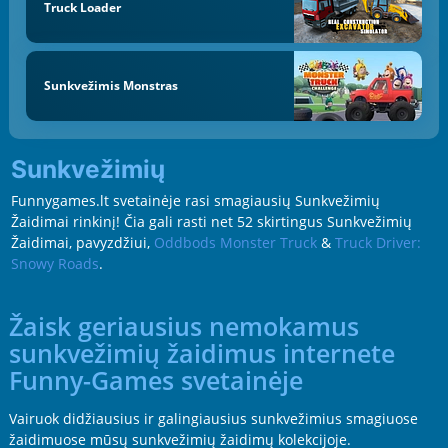
Truck Loader
Sunkvežimis Monstras
Sunkvežimių
Funnygames.lt svetainėje rasi smagiausių Sunkvežimių
Žaidimai rinkinį! Čia gali rasti net 52 skirtingus Sunkvežimių
Žaidimai, pavyzdžiui,
Oddbods Monster Truck
&
Truck Driver:
Snowy Roads
.
Žaisk geriausius nemokamus
sunkvežimių žaidimus internete
Funny-Games svetainėje
Vairuok didžiausius ir galingiausius sunkvežimius smagiuose
žaidimuose mūsų sunkvežimių žaidimų kolekcijoje.