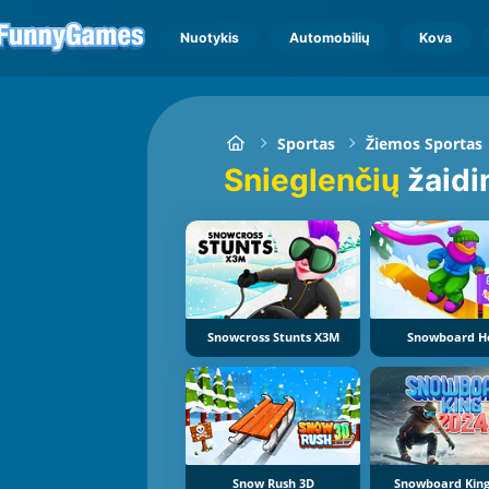
Nuotykis
Automobilių
Kova
Sportas
Žiemos Sportas
Snieglenčių
žaidi
Snowcross Stunts X3M
Snowboard H
Snow Rush 3D
Snowboard King