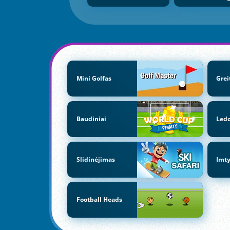
Mini Golfas
Grei
Baudiniai
Ledo
Slidinėjimas
Imt
Football Heads