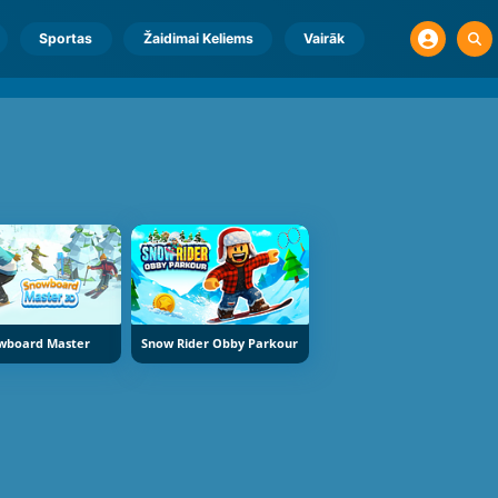
Sportas
Žaidimai Keliems
Vairāk
wboard Master
Snow Rider Obby Parkour