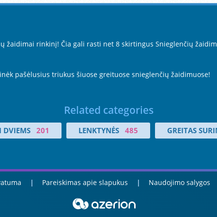
žaidimai rinkinį! Čia gali rasti net 8 skirtingus Snieglenčių žaidim
ikinėk pašėlusius triukus šiuose greituose snieglenčių žaidimuose!
Related categories
I DVIEMS
201
LENKTYNĖS
485
GREITAS SUR
ivatuma
Pareiskimas apie slapukus
Naudojimo salygos