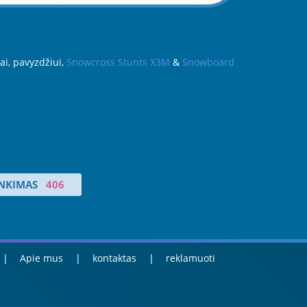
ai, pavyzdžiui,
Snowcross Stunts X3M
&
Snowboard
INKIMAS
406
Apie mus
kontaktas
reklamuoti