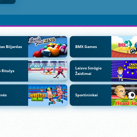
tas Biljardas
BMX Games
Laisvo Smūgio
 Ritulys
Žaidimai
ynės
Sportininkai