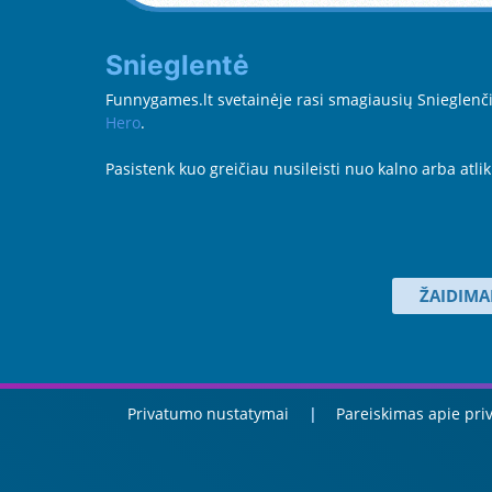
Snieglentė
Funnygames.lt svetainėje rasi smagiausių Snieglenčių 
Hero
.
Pasistenk kuo greičiau nusileisti nuo kalno arba atl
ŽAIDIMA
Privatumo nustatymai
Pareiskimas apie pr