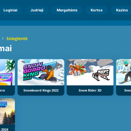
Loginiai
Judrieji
Mergaitėms
Kortos
Kazino
Snieglentė
mai
ero
Snowboard Kings 2022
Snow Rider 3D
Sno
 2024