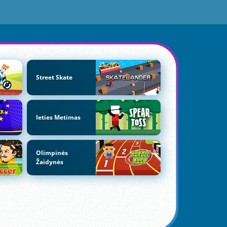
Street Skate
Ieties Metimas
Olimpinės
Žaidynės