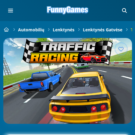
Automobilių
Lenktynės
Lenktynės Gatvėse
Tr