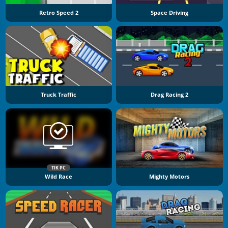
Retro Speed 2
Space Driving
Truck Traffic
Drag Racing 2
TIK PC
Wild Race
Mighty Motors