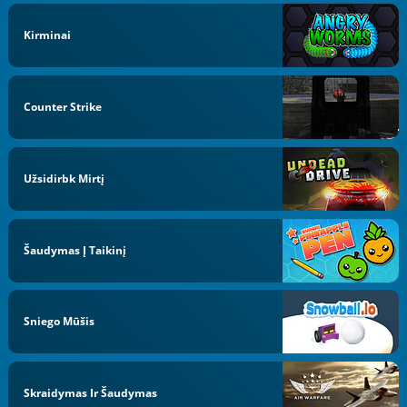
Kirminai
Counter Strike
Užsidirbk Mirtį
Šaudymas Į Taikinį
Sniego Mūšis
Skraidymas Ir Šaudymas