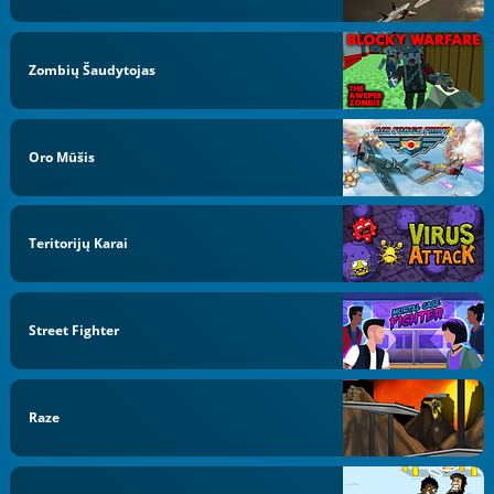
Zombių Šaudytojas
Oro Mūšis
Teritorijų Karai
Street Fighter
Raze