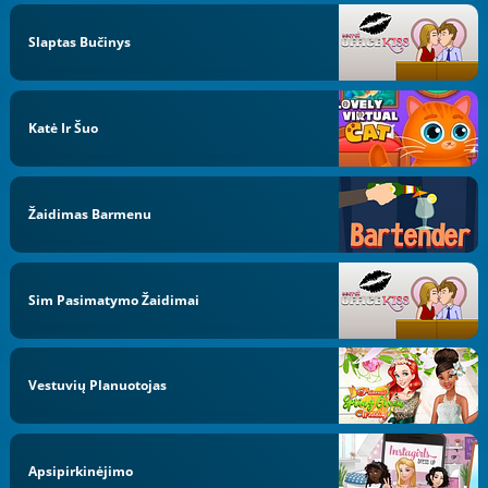
Slaptas Bučinys
Katė Ir Šuo
Žaidimas Barmenu
Sim Pasimatymo Žaidimai
Vestuvių Planuotojas
Apsipirkinėjimo