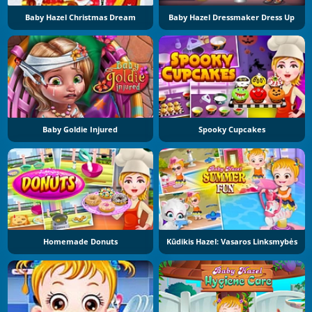
Baby Hazel Christmas Dream
Baby Hazel Dressmaker Dress Up
Baby Goldie Injured
Spooky Cupcakes
Homemade Donuts
Kūdikis Hazel: Vasaros Linksmybės