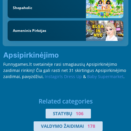
Shopaholic
Asmeninis Pirkėjas
Apsipirkinėjimo
Funnygames.lt svetainėje rasi smagiausių Apsipirkinėjimo
zaidimai rinkinį! Čia gali rasti net 31 skirtingus Apsipirkinėjimo
zaidimai, pavyzdžiui,
Instagirls Dress Up
&
Baby Supermarket
.
Related categories
STATYBŲ
106
VALDYMO ŽAIDIMAI
178