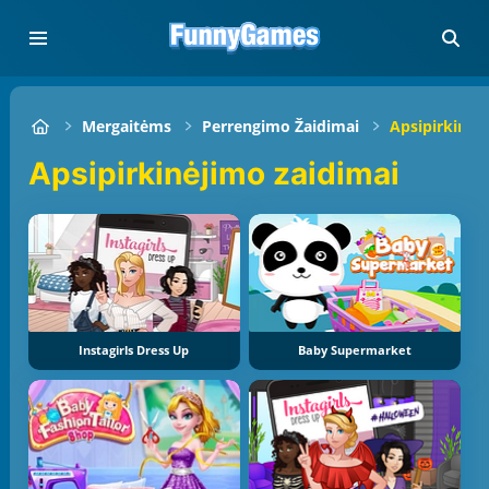
Mergaitėms
Perrengimo Žaidimai
Apsipirkinėj
Apsipirkinėjimo zaidimai
Instagirls Dress Up
Baby Supermarket