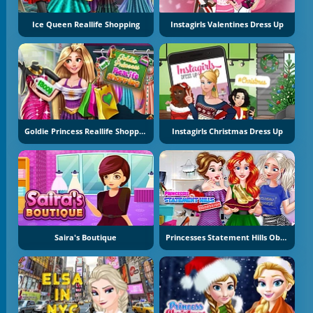
Ice Queen Reallife Shopping
Instagirls Valentines Dress Up
Goldie Princess Reallife Shopping
Instagirls Christmas Dress Up
Saira's Boutique
Princesses Statement Hills Obsession