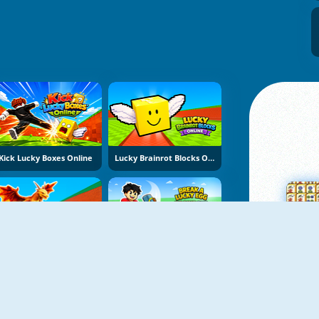
Kick Lucky Boxes Online
Lucky Brainrot Blocks Online
Brainrots Lava Survive Online
Break A Lucky Egg Brainrot
Su