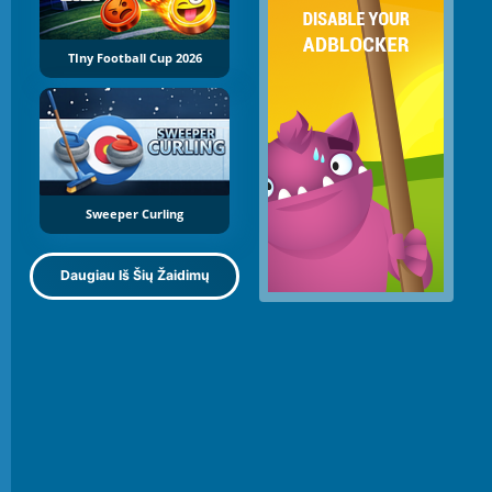
TIny Football Cup 2026
Sweeper Curling
Daugiau Iš Šių Žaidimų