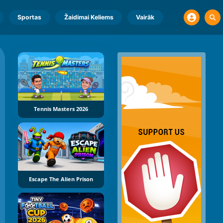
Sportas
Žaidimai Keliems
Vairāk
Tennis Masters 2026
Escape The Alien Prison