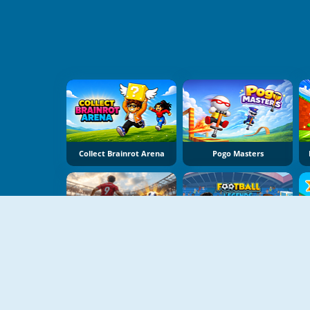
Collect Brainrot Arena
Pogo Masters
World Cup Soccer Caps
Football Legends 2026