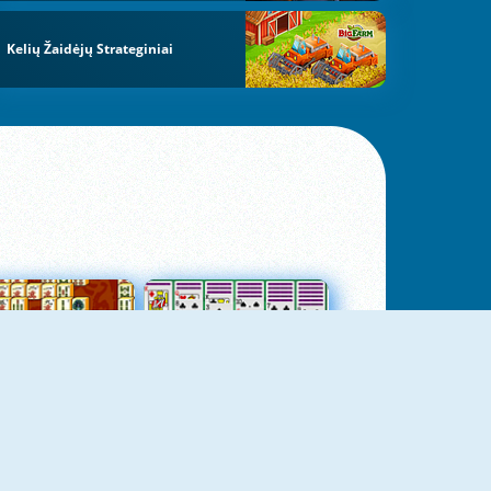
Kelių Žaidėjų Strateginiai
jungtas Mahjong
Kortų Pasjansas