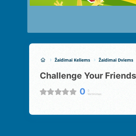
Žaidimai Keliems
Žaidimai Dviems
Challenge Your Friend
0
0
Vertinimas: