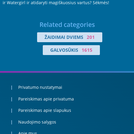
ir Watergirl ir atidaryti magiškuosius vartus? Sėkmės!
Related categories
ŽAIDIMAI DVIEMS
201
GALVOSŪKIS
1615
Privatumo nustatymai
Pareiskimas apie privatuma
Pareiskimas apie slapukus
Naudojimo salygos
Apie mus