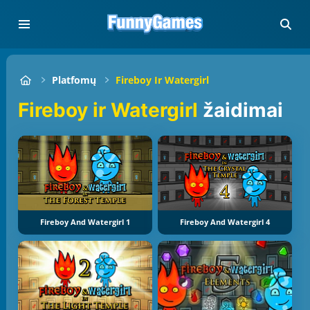
Platfomų
Fireboy Ir Watergirl
Fireboy ir Watergirl
žaidimai
Fireboy And Watergirl 1
Fireboy And Watergirl 4