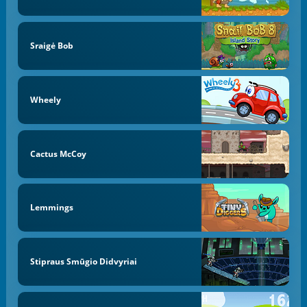
Sraigė Bob
Wheely
Cactus McCoy
Lemmings
Stipraus Smūgio Didvyriai