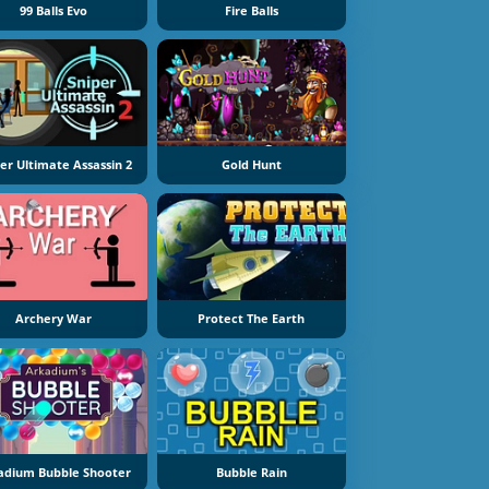
99 Balls Evo
Fire Balls
er Ultimate Assassin 2
Gold Hunt
Archery War
Protect The Earth
adium Bubble Shooter
Bubble Rain