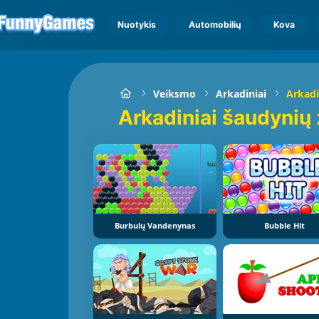
Nuotykis
Automobilių
Kova
Veiksmo
Arkadiniai
Arkadi
Arkadiniai šaudynių
Burbulų Vandenynas
Bubble Hit