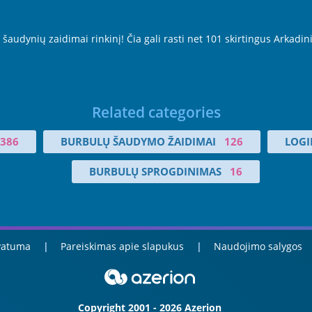
šaudynių zaidimai rinkinį! Čia gali rasti net 101 skirtingus Arkadin
Related categories
386
BURBULŲ ŠAUDYMO ŽAIDIMAI
126
LOGI
BURBULŲ SPROGDINIMAS
16
ivatuma
Pareiskimas apie slapukus
Naudojimo salygos
Copyright 2001 - 2026 Azerion