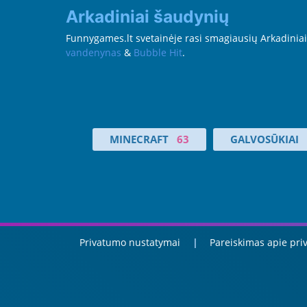
Arkadiniai šaudynių
Funnygames.lt svetainėje rasi smagiausių Arkadiniai 
vandenynas
&
Bubble Hit
.
MINECRAFT
63
GALVOSŪKIAI
Privatumo nustatymai
Pareiskimas apie pr