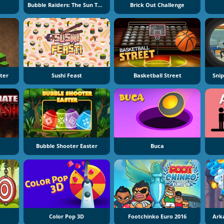
Bubble Raiders: The Sun Temple
Brick Out Challenge
ter
Sushi Feast
Basketball Street
Snip
Bubble Shooter Easter
Buca
Color Pop 3D
Footchinko Euro 2016
Ark