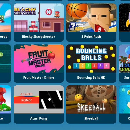
tered
Blocky Sharpshooter
3 Point Rush
Fruit Master Online
Bouncing Balls HD
Sur
ce
Atari Pong
Skeeball
C