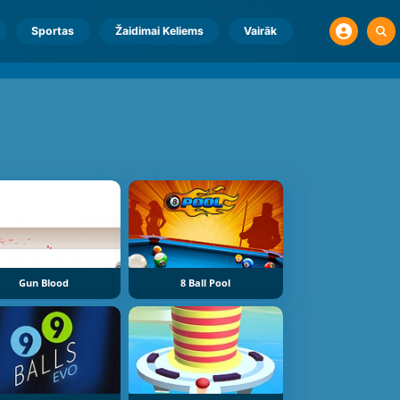
Sportas
Žaidimai Keliems
Vairāk
Gun Blood
8 Ball Pool