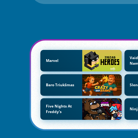
Vaid
Marvel
Nam
Baro Triukšmas
Sle
Five Nights At
Ninj
Freddy's