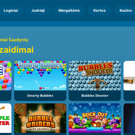
Loginiai
Judrieji
Mergaitėms
Kortos
Kazino
niai Šaudynių
 zaidimai
Smarty Bubbles
Bubbles Shooter