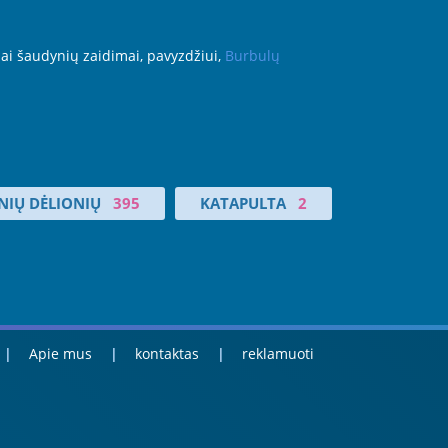
iai šaudynių zaidimai, pavyzdžiui,
Burbulų
NIŲ DĖLIONIŲ
395
KATAPULTA
2
Apie mus
kontaktas
reklamuoti