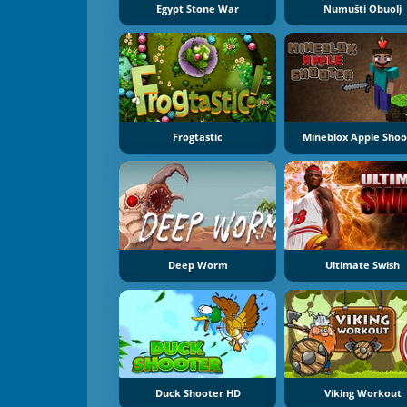
Egypt Stone War
Numušti Obuolį
Frogtastic
Mineblox Apple Shoo
Deep Worm
Ultimate Swish
Duck Shooter HD
Viking Workout