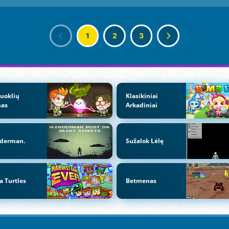
1
2
3
uoklių
Klasikiniai
as
Arkadiniai
nderman.
Sužalok Lėlę
a Turtles
Betmenas