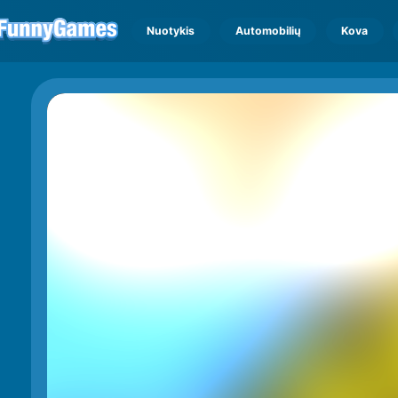
Nuotykis
Automobilių
Kova