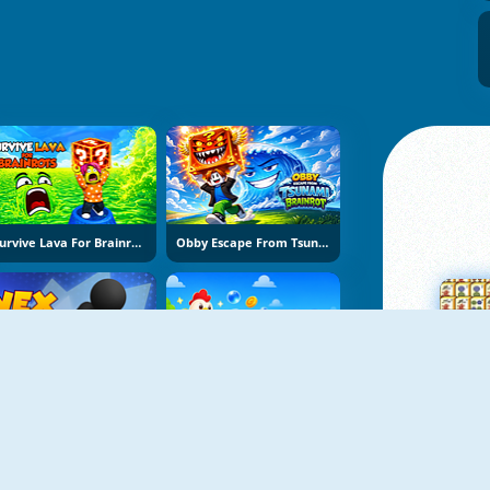
Survive Lava For Brainrots
Obby Escape From Tsunami Brainrot
Vex Try To Fly
Bubble Blasters
Su