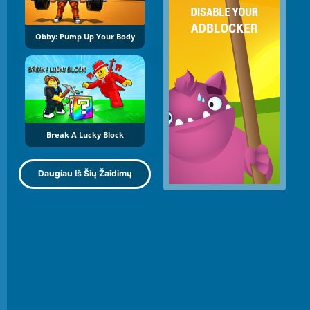
Obby: Pump Up Your Body
Break A Lucky Block
Daugiau Iš Šių Žaidimų