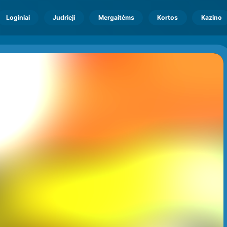
Loginiai
Judrieji
Mergaitėms
Kortos
Kazino