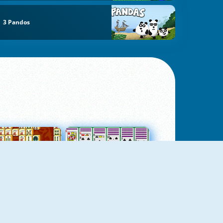
3 Pandos
jungtas Mahjong
Kortų Pasjansas