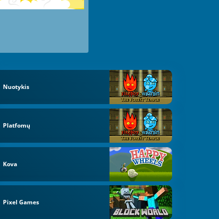
Nuotykis
Platfomų
Kova
Pixel Games