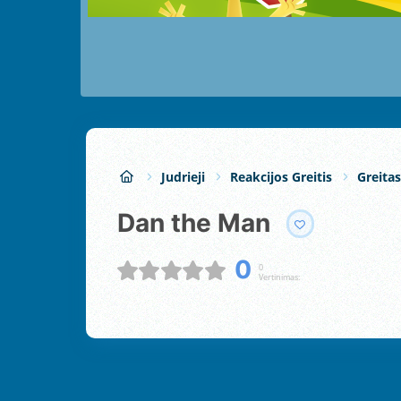
Judrieji
Reakcijos Greitis
Greita
Dan the Man
0
0
Vertinimas: