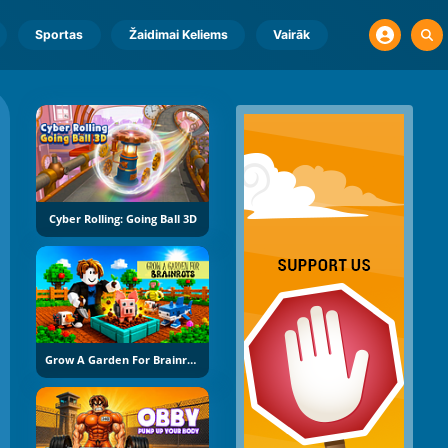
Sportas
Žaidimai Keliems
Vairāk
Cyber Rolling: Going Ball 3D
Grow A Garden For Brainrots