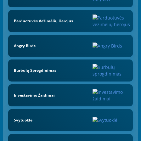
Parduotuvės Vežimėlių Herojus
Angry Birds
Burbulų Sprogdinimas
Investavimo Žaidimai
Švytuoklė