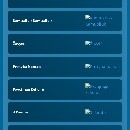
Kamuoliuk-Kamuoliuk
Žuvytė
Prekyba Namais
Pavojinga Kelionė
3 Pandos