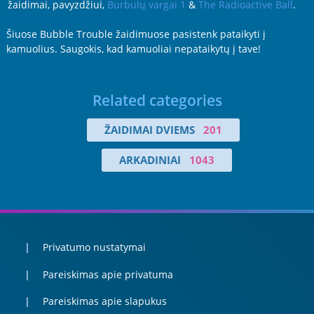
žaidimai, pavyzdžiui,
Burbulų vargai 1
&
The Radioactive Ball
.
Šiuose Bubble Trouble žaidimuose pasistenk pataikyti į
kamuolius. Saugokis, kad kamuoliai nepataikytų į tave!
Related categories
ŽAIDIMAI DVIEMS
201
ARKADINIAI
1043
Privatumo nustatymai
Pareiskimas apie privatuma
Pareiskimas apie slapukus