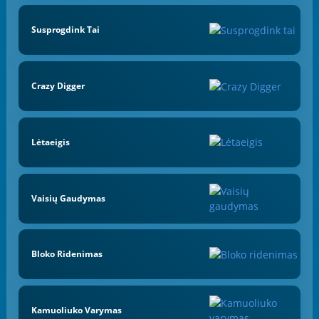
Susprogdink Tai
Crazy Digger
Lėtaeigis
Vaisių Gaudymas
Bloko Ridenimas
Kamuoliuko Varymas