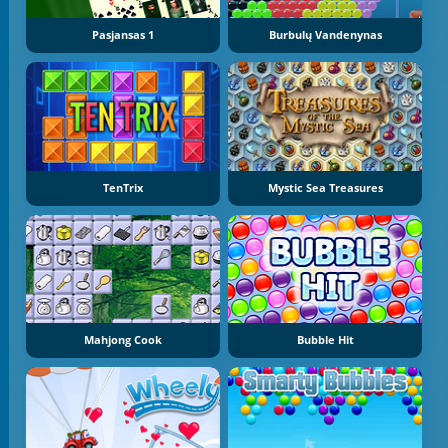
Pasjansas 1
Burbulų Vandenynas
TenTrix
Mystic Sea Treasures
Mahjong Cook
Bubble Hit