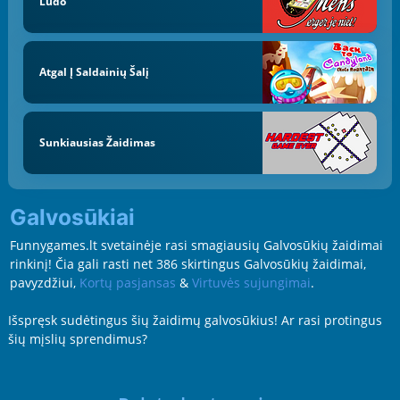
Ludo
Atgal Į Saldainių Šalį
Sunkiausias Žaidimas
Galvosūkiai
Funnygames.lt svetainėje rasi smagiausių Galvosūkių žaidimai
rinkinį! Čia gali rasti net 386 skirtingus Galvosūkių žaidimai,
pavyzdžiui,
Kortų pasjansas
&
Virtuvės sujungimai
.
Išspręsk sudėtingus šių žaidimų galvosūkius! Ar rasi protingus
šių mįslių sprendimus?