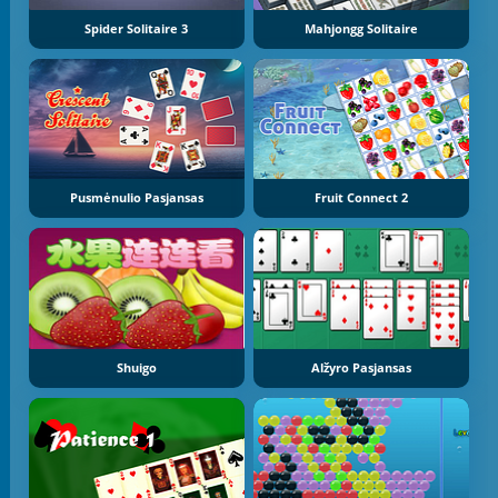
Spider Solitaire 3
Mahjongg Solitaire
Pusmėnulio Pasjansas
Fruit Connect 2
Shuigo
Alžyro Pasjansas