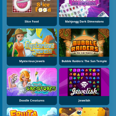
Slice Food
Mahjongg Dark Dimensions
Mysterious Jewels
Bubble Raiders: The Sun Temple
Doodle Creatures
Jewelish