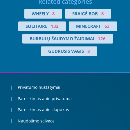
Related categories
WHEELY
8
SRAIGĖ BOB
8
SOLITAIRE
132
MINECRAFT
63
BURBULŲ ŠAUDYMO ŽAIDIMAI
126
GUDRUSIS VAGIS
8
Privatumo nustatymai
Pareiskimas apie privatuma
Pareiskimas apie slapukus
Naudojimo salygos