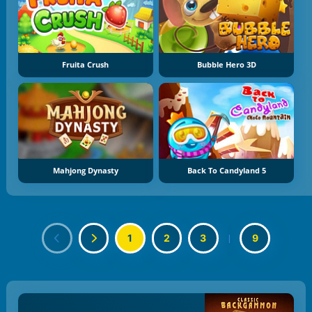
Fruita Crush
Bubble Hero 3D
Mahjong Dynasty
Back To Candyland 5
1
2
3
|
9