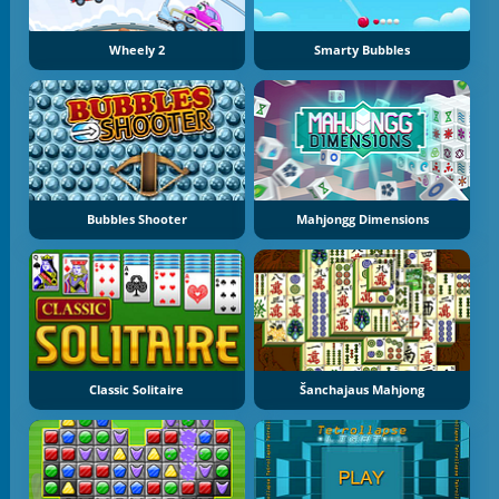
Wheely 2
Smarty Bubbles
Bubbles Shooter
Mahjongg Dimensions
Classic Solitaire
Šanchajaus Mahjong