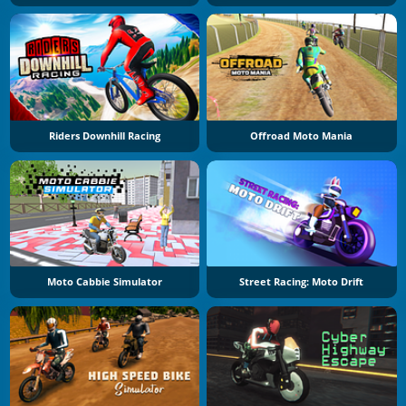
Riders Downhill Racing
Offroad Moto Mania
Moto Cabbie Simulator
Street Racing: Moto Drift