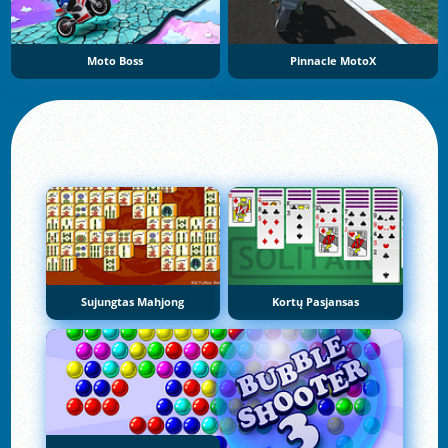
Moto Boss
Pinnacle MotoX
Sujungtas Mahjong
Kortų Pasjansas