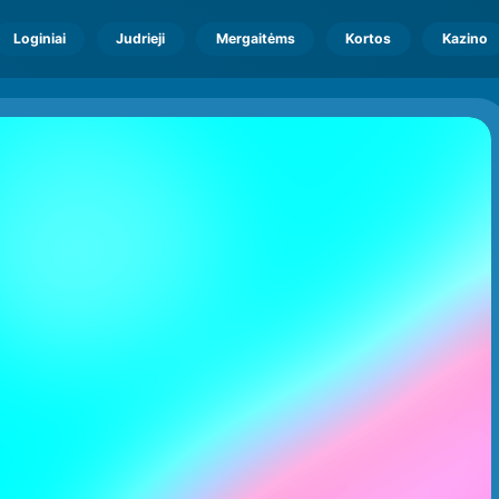
Loginiai
Judrieji
Mergaitėms
Kortos
Kazino