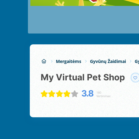
Mergaitėms
Gyvūnų Žaidimai
G
My Virtual Pet Shop
3.8
180
Vertinimas: