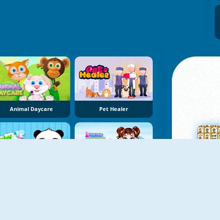
Animal Daycare
Pet Healer
Baby Panda Care
Baby Taylor Farm Tour Animal Caring
Su