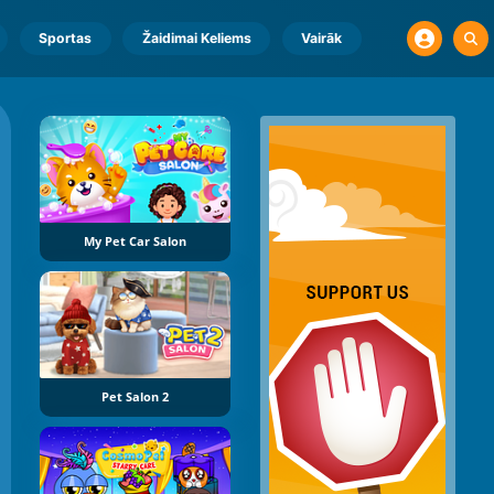
Sportas
Žaidimai Keliems
Vairāk
My Pet Car Salon
Pet Salon 2