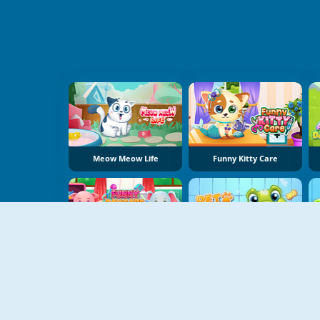
Meow Meow Life
Funny Kitty Care
Funny Daycare
Pet Wash