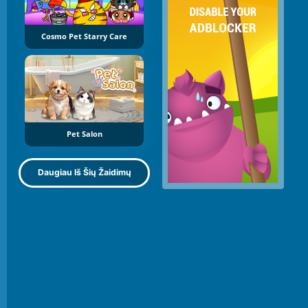
Cosmo Pet Starry Care
Pet Salon
Daugiau Iš Šių Žaidimų