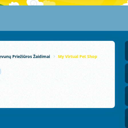
yvunų Priežiūros Žaidimai
My Virtual Pet Shop