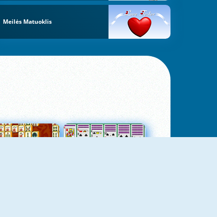
Meilės Matuoklis
jungtas Mahjong
Kortų Pasjansas