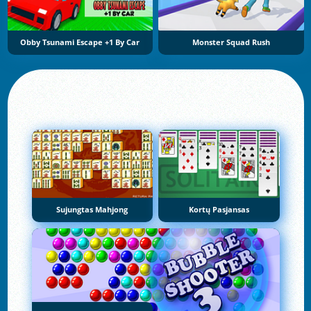
Obby Tsunami Escape +1 By Car
Monster Squad Rush
Sujungtas Mahjong
Kortų Pasjansas