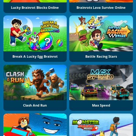
Lucky Brainrot Blocks Online
Brainrots Lava Survive Online
Break A Lucky Egg Brainrot
Battle Racing Stars
Clash And Run
Max Speed