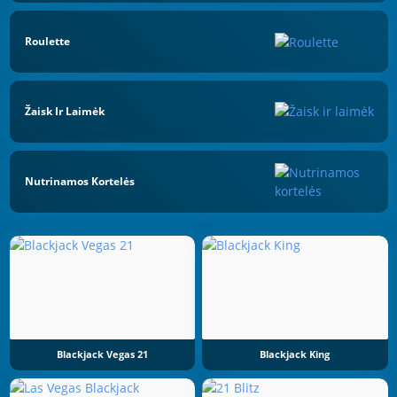
Roulette
Žaisk Ir Laimėk
Nutrinamos Kortelės
Blackjack Vegas 21
Blackjack King