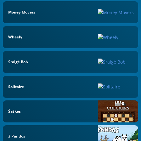
Money Movers
Wheely
Sraigė Bob
Solitaire
Šaškės
3 Pandos