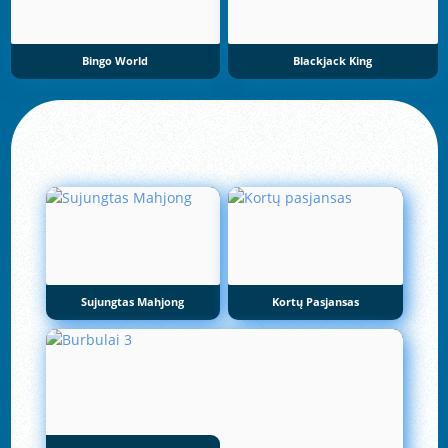
Bingo World
Blackjack King
Sujungtas Mahjong
Kortų Pasjansas