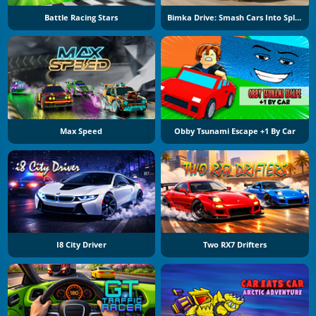
Battle Racing Stars
Bimka Drive: Smash Cars Into Splinters
Max Speed
Obby Tsunami Escape +1 By Car
I8 City Driver
Two RX7 Drifters