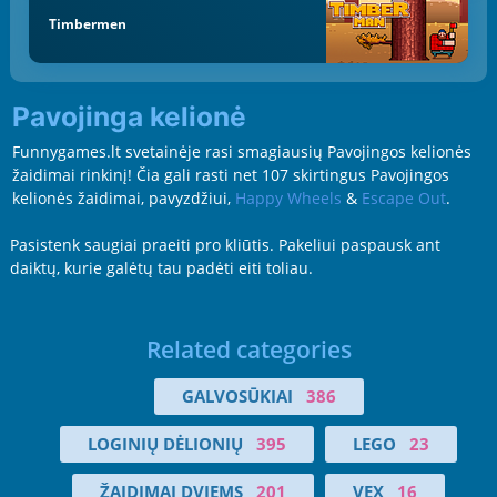
Timbermen
Pavojinga kelionė
Funnygames.lt svetainėje rasi smagiausių Pavojingos kelionės
žaidimai rinkinį! Čia gali rasti net 107 skirtingus Pavojingos
kelionės žaidimai, pavyzdžiui,
Happy Wheels
&
Escape Out
.
Pasistenk saugiai praeiti pro kliūtis. Pakeliui paspausk ant
daiktų, kurie galėtų tau padėti eiti toliau.
Related categories
GALVOSŪKIAI
386
LOGINIŲ DĖLIONIŲ
395
LEGO
23
ŽAIDIMAI DVIEMS
201
VEX
16