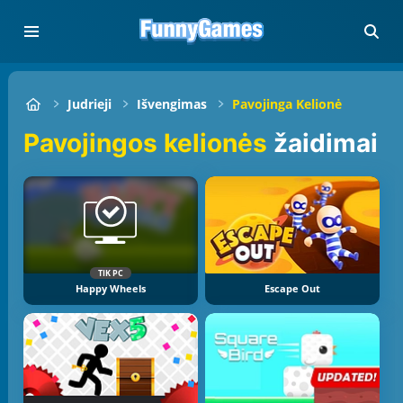
Judrieji
Išvengimas
Pavojinga Kelionė
Pavojingos kelionės
žaidimai
TIK PC
Happy Wheels
Escape Out