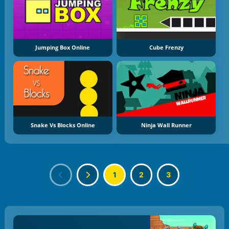
Jumping Box Online
Cube Frenzy
Snake Vs Blocks Online
Ninja Wall Runner
1
2
3