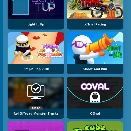
Light It Up
X Trial Racing
Pimple Pop Rush
Shoot And Run
TIK PC
4x4 Offroad Monster Trucks
OOval