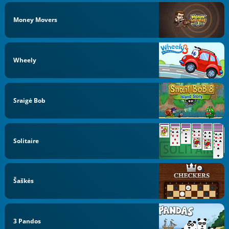
Money Movers
Wheely
Sraigė Bob
Solitaire
Šaškės
3 Pandos