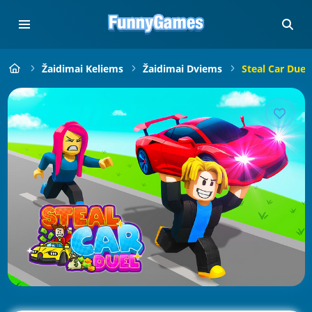
Žaidimai Keliems
Žaidimai Dviems
Steal Car Duel