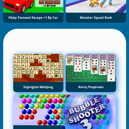
Obby Tsunami Escape +1 By Car
Monster Squad Rush
Sujungtas Mahjong
Kortų Pasjansas