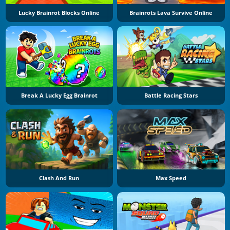
Lucky Brainrot Blocks Online
Brainrots Lava Survive Online
Break A Lucky Egg Brainrot
Battle Racing Stars
Clash And Run
Max Speed