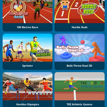
100 Metres Race
Hurdle Rush
Sprinter
Balls Throw Dual 3D
Hurdles Olympics
TRZ Athletic Games