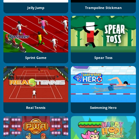
Jelly Jump
Trampoline Stickman
Sprint Game
Spear Toss
Real Tennis
Swimming Hero