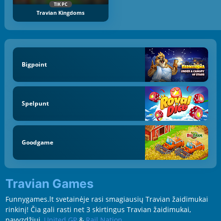
TIK PC
Travian Kingdoms
Bigpoint
Spelpunt
Goodgame
Travian Games
Funnygames.lt svetainėje rasi smagiausių Travian žaidimukai
rinkinį! Čia gali rasti net 3 skirtingus Travian žaidimukai,
pavyzdžiui,
United GP
&
Rail Nation
.