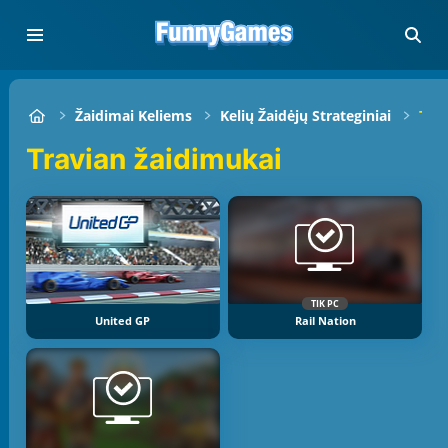
Žaidimai Keliems
Kelių Žaidėjų Strateginiai
Tra
Travian žaidimukai
TIK PC
United GP
Rail Nation