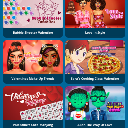
Bubble Shooter Valentine
Love In Style
Valentines Make Up Trends
Sara's Cooking Class: Valentine
Valentine's Cute Mahjong
Alien The Way Of Love