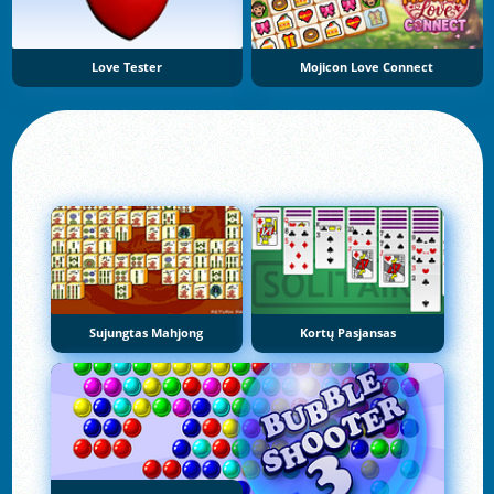
Love Tester
Mojicon Love Connect
Sujungtas Mahjong
Kortų Pasjansas