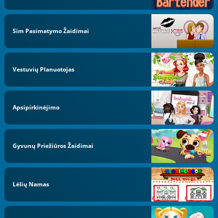
Sim Pasimatymo Žaidimai
Vestuvių Planuotojas
Apsipirkinėjimo
Gyvunų Priežiūros Žaidimai
Lėlių Namas