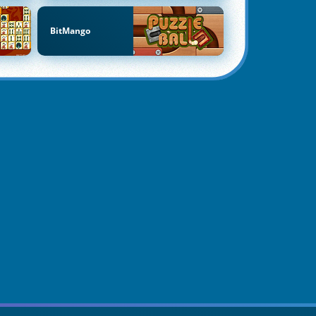
BitMango