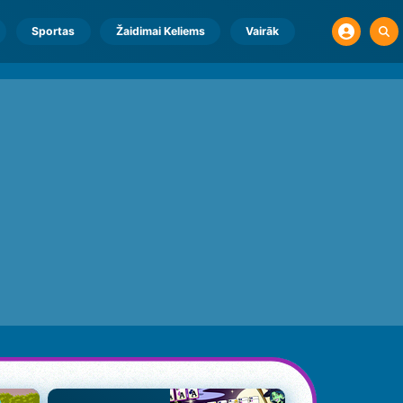
Sportas
Žaidimai Keliems
Vairāk