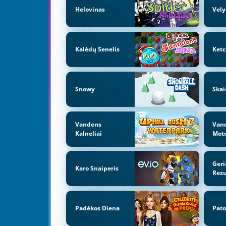
Helovinas
Vely
Kalėdų Senelis
Ket
Snowy
Skai
Vandens
Van
Kalneliai
Moto
Geri
Karo Snaiperis
Rezu
Padėkos Diena
Pato