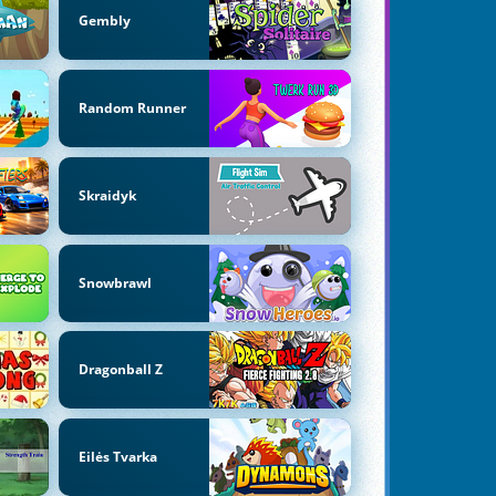
Gembly
Random Runner
Skraidyk
Snowbrawl
Dragonball Z
Eilės Tvarka