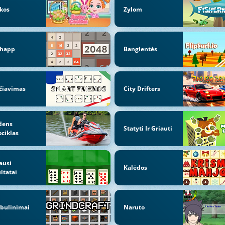
kos
Zylom
chapp
Banglentės
čiavimas
City Drifters
dens
Statyti Ir Griauti
ciklas
ausi
Kalėdos
ltatai
bulinimai
Naruto