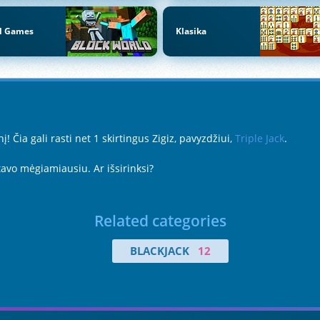
el Games
Klasika
! Čia gali rasti net 1 skirtingus Zigiz, pavyzdžiui,
Triple Jack
.
tavo mėgiamiausiu. Ar išsirinksi?
Related categories
BLACKJACK
12