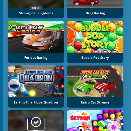
TIK PC
Stronghold Kingdoms
Drag Racing
Furious Racing
Bubble Pop Story
Earth's Final Hope Quadron
Retro Car Xtreme