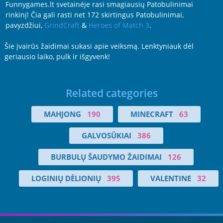
Funnygames.lt svetainėje rasi smagiausių Patobulinimai
rinkinį! Čia gali rasti net 172 skirtingus Patobulinimai,
pavyzdžiui,
GrindCraft
&
Heroes of Match 3
.
Šie įvairūs žaidimai sukasi apie veiksmą. Lenktyniauk dėl
geriausio laiko, pulk ir išgyvenk!
Related categories
MAHJONG
190
MINECRAFT
63
GALVOSŪKIAI
386
BURBULŲ ŠAUDYMO ŽAIDIMAI
126
LOGINIŲ DĖLIONIŲ
395
VALENTINE
32