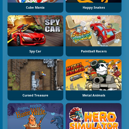
Cube Mania
Happy Snakes
Spy Car
Paintball Racers
Cursed Treasure
Metal Animals