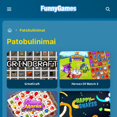
Patobulinimai
Patobulinimai
GrindCraft
Heroes Of Match 3