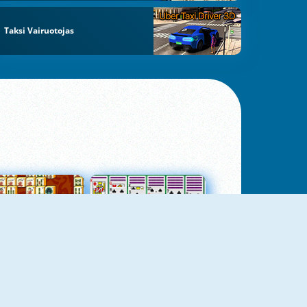
Taksi Vairuotojas
jungtas Mahjong
Kortų Pasjansas