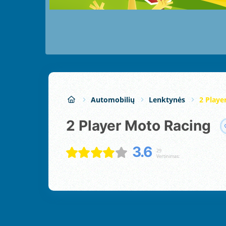
Automobilių
Lenktynės
2 Playe
2 Player Moto Racing
3.6
29
Vertinimas: