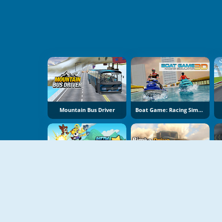
Mountain Bus Driver
Boat Game: Racing Simulator 3D
Battle Racing Stars
Bimka Drive: Smash Cars Into Splinters