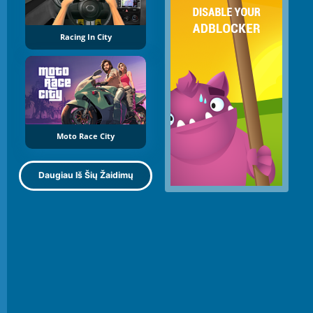
Racing In City
Moto Race City
Daugiau Iš Šių Žaidimų