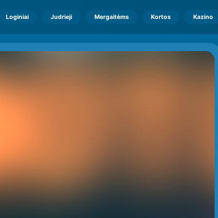
Loginiai
Judrieji
Mergaitėms
Kortos
Kazino