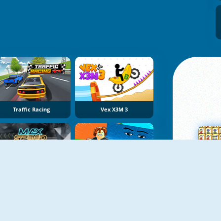
Traffic Racing
Vex X3M 3
Max Speed
Obby Tsunami Escape +1 By Car
Su