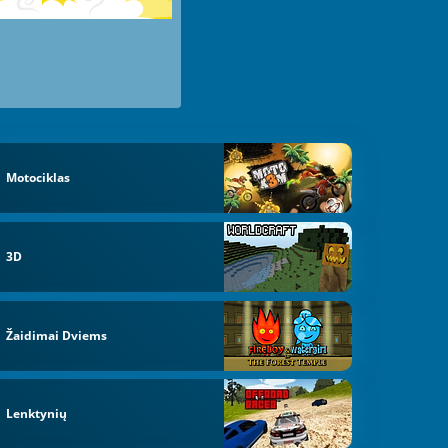
Motociklas
3D
Žaidimai Dviems
Lenktynių