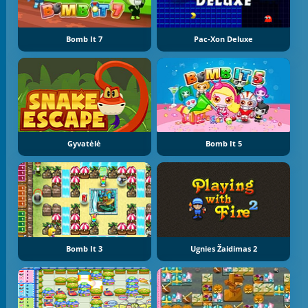
Bomb It 7
Pac-Xon Deluxe
Gyvatėlė
Bomb It 5
Bomb It 3
Ugnies Žaidimas 2