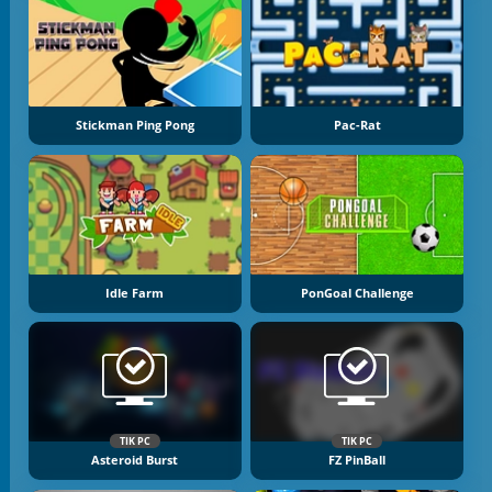
Stickman Ping Pong
Pac-Rat
Idle Farm
PonGoal Challenge
TIK PC
TIK PC
Asteroid Burst
FZ PinBall