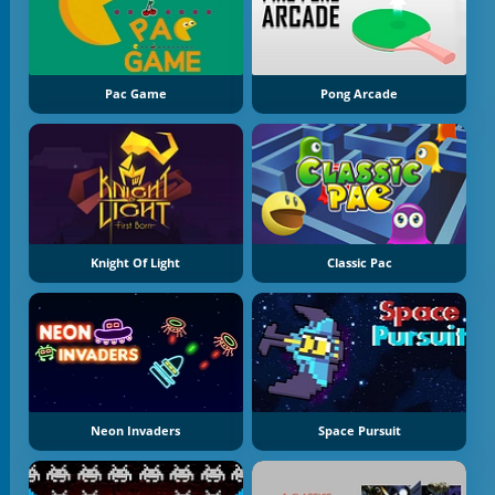
Pac Game
Pong Arcade
Knight Of Light
Classic Pac
Neon Invaders
Space Pursuit