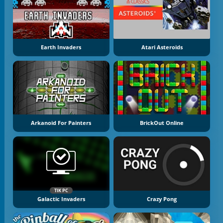
Earth Invaders
Atari Asteroids
Arkanoid For Painters
BrickOut Online
TIK PC
Galactic Invaders
Crazy Pong