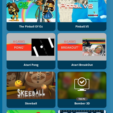
The Pinball Of Oz
Pinball.VS
Atari Pong
Atari BreakOut
TIK PC
Skeeball
Bomber 3D