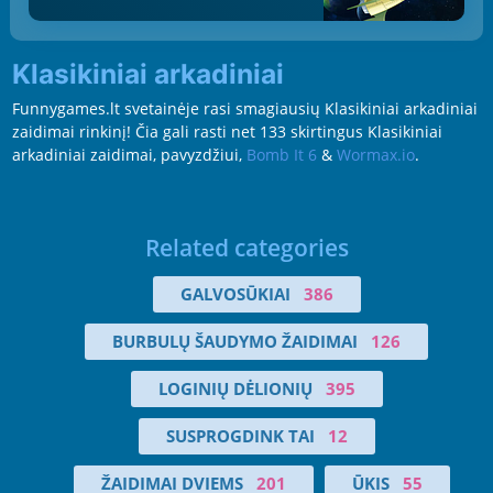
Klasikiniai arkadiniai
Funnygames.lt svetainėje rasi smagiausių Klasikiniai arkadiniai
zaidimai rinkinį! Čia gali rasti net 133 skirtingus Klasikiniai
arkadiniai zaidimai, pavyzdžiui,
Bomb It 6
&
Wormax.io
.
Related categories
GALVOSŪKIAI
386
BURBULŲ ŠAUDYMO ŽAIDIMAI
126
LOGINIŲ DĖLIONIŲ
395
SUSPROGDINK TAI
12
ŽAIDIMAI DVIEMS
201
ŪKIS
55