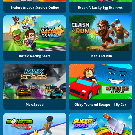
Brainrots Lava Survive Online
Break A Lucky Egg Brainrot
Battle Racing Stars
Clash And Run
Max Speed
Obby Tsunami Escape +1 By Car