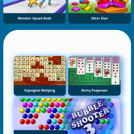
Monster Squad Rush
Slicer Duo
Sujungtas Mahjong
Kortų Pasjansas