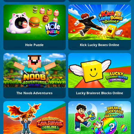
Hole Puzzle
Kick Lucky Boxes Online
The Noob Adventures
Lucky Brainrot Blocks Online