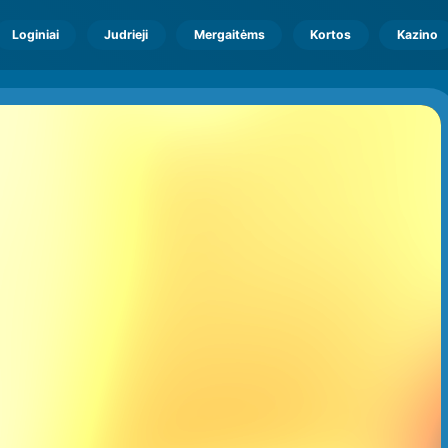
Loginiai
Judrieji
Mergaitėms
Kortos
Kazino