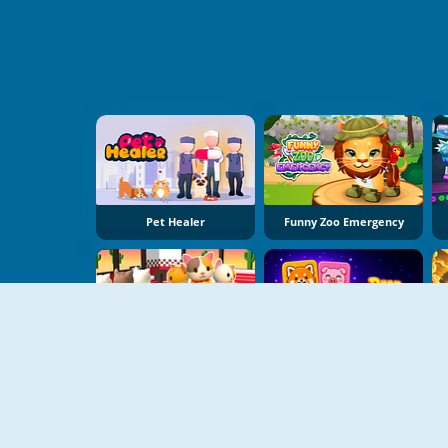
Pet Healer
Funny Zoo Emergency
Cat Pancake Diner
Drop Animals