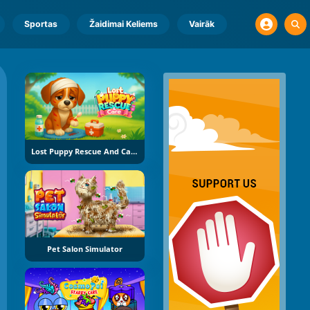
Sportas
Žaidimai Keliems
Vairāk
Lost Puppy Rescue And Care
Pet Salon Simulator