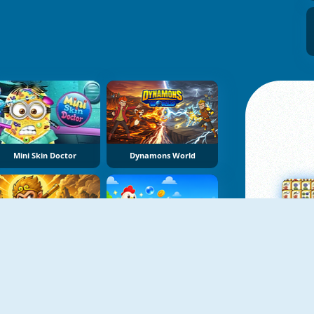
Mini Skin Doctor
Dynamons World
Meme Myth:Wukong
Bubble Blasters
Su