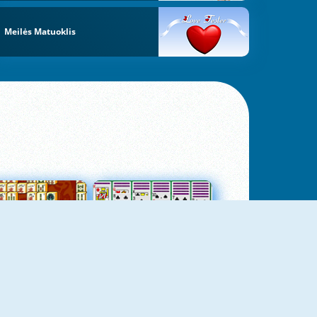
Meilės Matuoklis
jungtas Mahjong
Kortų Pasjansas