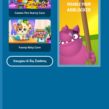
Cosmo Pet Starry Care
Funny Kitty Care
Daugiau Iš Šių Žaidimų