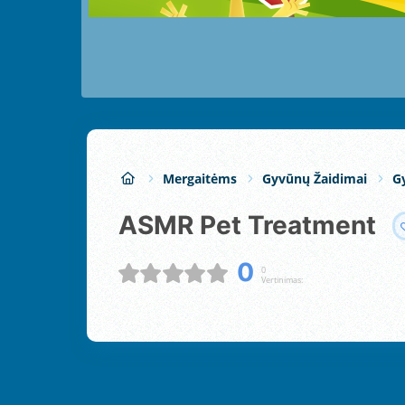
Mergaitėms
Gyvūnų Žaidimai
G
ASMR Pet Treatment
0
0
Vertinimas: