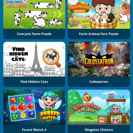
Cow Jam Farm Puzzle
Farm Animal Sort Puzzle
Find Hidden Cats
Collosatron
Forest Match 4
Slingshot Chicken