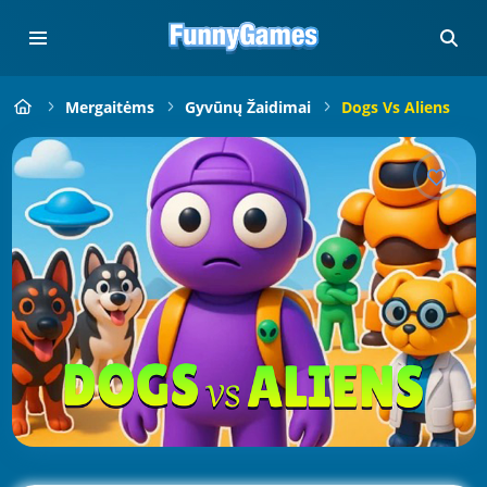
Mergaitėms
Gyvūnų Žaidimai
Dogs Vs Aliens