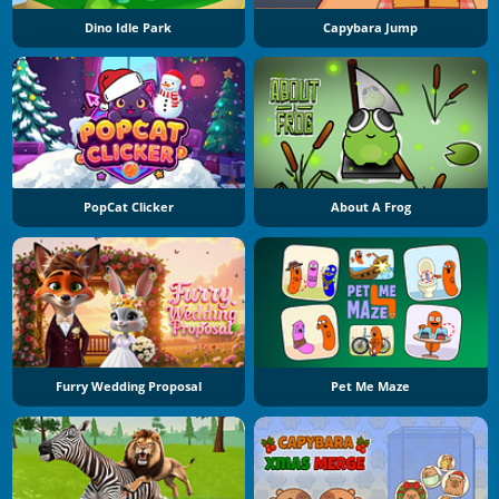
Dino Idle Park
Capybara Jump
PopCat Clicker
About A Frog
Furry Wedding Proposal
Pet Me Maze