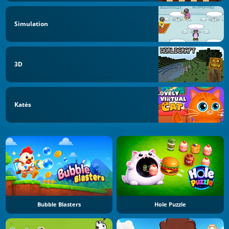
Simulation
3D
Katės
Bubble Blasters
Hole Puzzle