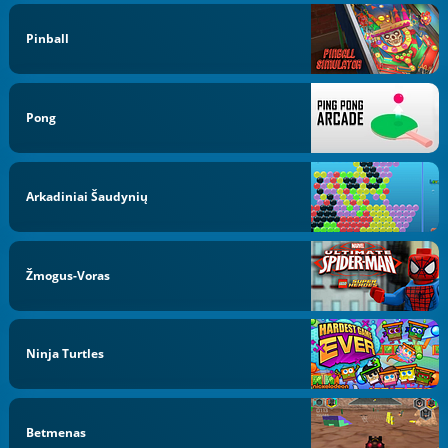
Pinball
Pong
Arkadiniai Šaudynių
Žmogus-Voras
Ninja Turtles
Betmenas